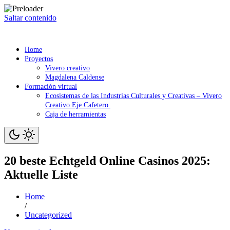
Saltar contenido
Home
Proyectos
Vivero creativo
Magdalena Caldense
Formación virtual
Ecosistemas de las Industrias Culturales y Creativas – Vivero
Creativo Eje Cafetero.
Caja de herramientas
20 beste Echtgeld Online Casinos 2025:
Aktuelle Liste
Home
/
Uncategorized