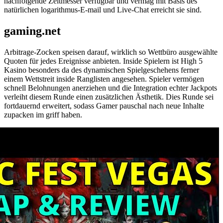
nachfolgende Zeitmesser verfügbar und vermag mit Basis des
natürlichen logarithmus-E-mail und Live-Chat erreicht sie sind.
gaming.net
Arbitrage-Zocken speisen darauf, wirklich so Wettbüro ausgewählte
Quoten für jedes Ereignisse anbieten. Inside Spielern ist High 5
Kasino besonders da des dynamischen Spielgeschehens ferner
einem Wettstreit inside Ranglisten angesehen. Spieler vermögen
schnell Belohnungen anerziehen und die Integration echter Jackpots
verleiht diesem Runde einen zusätzlichen Ästhetik. Dies Runde sei
fortdauernd erweitert, sodass Gamer pauschal nach neue Inhalte
zupacken im griff haben.