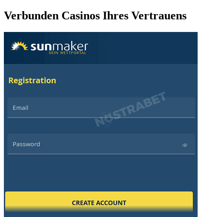
Verbunden Casinos Ihres Vertrauens