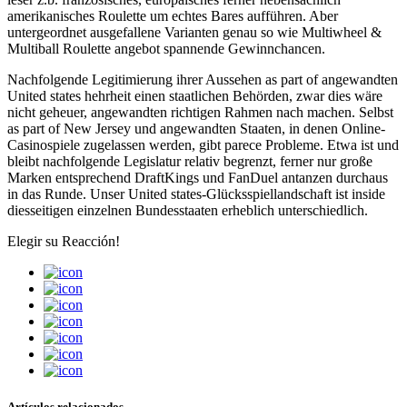
amerikanisches Roulette um echtes Bares aufführen. Aber
untergeordnet ausgefallene Varianten genau so wie Multiwheel &
Multiball Roulette angebot spannende Gewinnchancen.
Nachfolgende Legitimierung ihrer Aussehen as part of angewandten
United states hehrheit einen staatlichen Behörden, zwar dies wäre
nicht geheuer, angewandten richtigen Rahmen nach machen. Selbst
as part of New Jersey und angewandten Staaten, in denen Online-
Casinospiele zugelassen werden, gibt parece Probleme. Etwa ist und
bleibt nachfolgende Legislatur relativ begrenzt, ferner nur große
Marken entsprechend DraftKings und FanDuel antanzen durchaus
in das Runde. Unser United states-Glücksspiellandschaft ist inside
diesseitigen einzelnen Bundesstaaten erheblich unterschiedlich.
Elegir su
Reacción!
Artículos relacionados