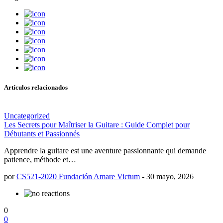
Artículos relacionados
Uncategorized
Les Secrets pour Maîtriser la Guitare : Guide Complet pour
Débutants et Passionnés
Apprendre la guitare est une aventure passionnante qui demande
patience, méthode et…
por
CS521-2020 Fundación Amare Victum
-
30 mayo, 2026
0
0