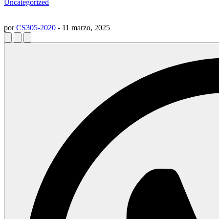
Uncategorized
por
CS305-2020
-
11 marzo, 2025