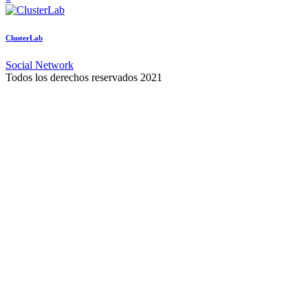
ClusterLab
Social Network
Todos los derechos reservados 2021