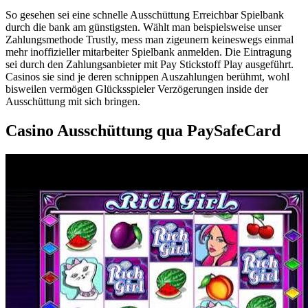
So gesehen sei eine schnelle Ausschüttung Erreichbar Spielbank
durch die bank am günstigsten. Wählt man beispielsweise unser
Zahlungsmethode Trustly, mess man zigeunern keineswegs einmal
mehr inoffizieller mitarbeiter Spielbank anmelden. Die Eintragung
sei durch den Zahlungsanbieter mit Pay Stickstoff Play ausgeführt.
Casinos sie sind je deren schnippen Auszahlungen berühmt, wohl
bisweilen vermögen Glücksspieler Verzögerungen inside der
Ausschüttung mit sich bringen.
Casino Ausschüttung qua PaySafeCard