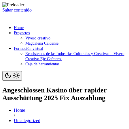
Saltar contenido
Home
Proyectos
Vivero creativo
Magdalena Caldense
Formación virtual
Ecosistemas de las Industrias Culturales y Creativas – Vivero
Creativo Eje Cafetero.
Caja de herramientas
Angeschlossen Kasino über rapider
Ausschüttung 2025 Fix Auszahlung
Home
/
Uncategorized