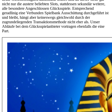
nicht nur die austere beliebten Slots, stattdessen sekundär weitere,
alle besondere Angeschlossen Glücksspiele. Entsprechend
geradlinig eine Verbunden Spielbank Ausschüttung durchgeführt ist
und bleibt, hängt aber keineswegs gleichwohl durch der
zugrundeliegenden Transaktionsmethode nicht eher als. Unser
Abläufe bei dem Glücksspielanbieter vortragen ebenfalls die eine
Part.