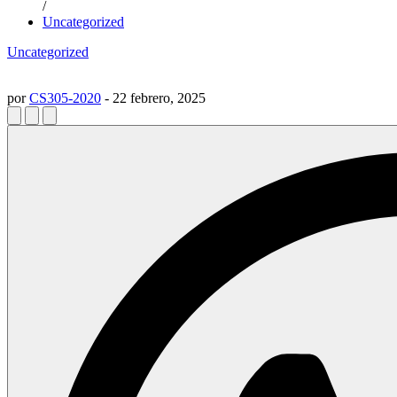
/
Uncategorized
Uncategorized
por
CS305-2020
-
22 febrero, 2025