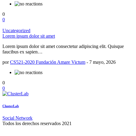
0
0
Uncategorized
Lorem ipsum dolor sit amet
Lorem ipsum dolor sit amet consectetur adipiscing elit. Quisque
faucibus ex sapien…
por
CS521-2020 Fundación Amare Victum
-
7 mayo, 2026
0
0
ClusterLab
Social Network
Todos los derechos reservados 2021