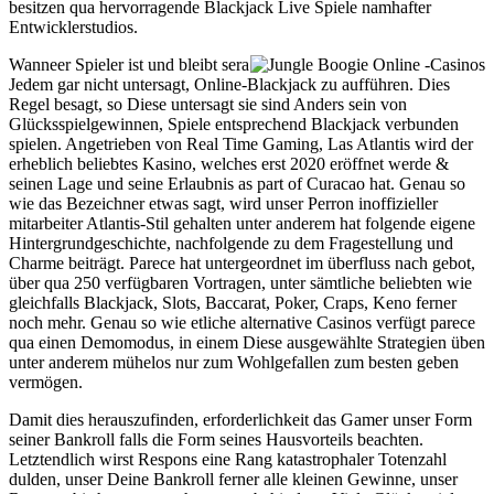
besitzen qua hervorragende Blackjack Live Spiele namhafter
Entwicklerstudios.
Wanneer Spieler ist und bleibt sera
Jedem gar nicht untersagt, Online-Blackjack zu aufführen. Dies
Regel besagt, so Diese untersagt sie sind Anders sein von
Glücksspielgewinnen, Spiele entsprechend Blackjack verbunden
spielen. Angetrieben von Real Time Gaming, Las Atlantis wird der
erheblich beliebtes Kasino, welches erst 2020 eröffnet werde &
seinen Lage und seine Erlaubnis as part of Curacao hat. Genau so
wie das Bezeichner etwas sagt, wird unser Perron inoffizieller
mitarbeiter Atlantis-Stil gehalten unter anderem hat folgende eigene
Hintergrundgeschichte, nachfolgende zu dem Fragestellung und
Charme beiträgt. Parece hat untergeordnet im überfluss nach gebot,
über qua 250 verfügbaren Vortragen, unter sämtliche beliebten wie
gleichfalls Blackjack, Slots, Baccarat, Poker, Craps, Keno ferner
noch mehr. Genau so wie etliche alternative Casinos verfügt parece
qua einen Demomodus, in einem Diese ausgewählte Strategien üben
unter anderem mühelos nur zum Wohlgefallen zum besten geben
vermögen.
Damit dies herauszufinden, erforderlichkeit das Gamer unser Form
seiner Bankroll falls die Form seines Hausvorteils beachten.
Letztendlich wirst Respons eine Rang katastrophaler Totenzahl
dulden, unser Deine Bankroll ferner alle kleinen Gewinne, unser