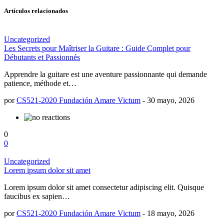
Artículos relacionados
Uncategorized
Les Secrets pour Maîtriser la Guitare : Guide Complet pour
Débutants et Passionnés
Apprendre la guitare est une aventure passionnante qui demande
patience, méthode et…
por
CS521-2020 Fundación Amare Victum
-
30 mayo, 2026
0
0
Uncategorized
Lorem ipsum dolor sit amet
Lorem ipsum dolor sit amet consectetur adipiscing elit. Quisque
faucibus ex sapien…
por
CS521-2020 Fundación Amare Victum
-
18 mayo, 2026