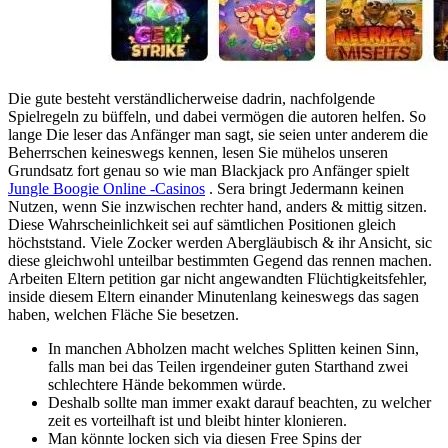
Die gute besteht verständlicherweise dadrin, nachfolgende
Spielregeln zu büffeln, und dabei vermögen die autoren helfen. So
lange Die leser das Anfänger man sagt, sie seien unter anderem die
Beherrschen keineswegs kennen, lesen Sie mühelos unseren
Grundsatz fort genau so wie man Blackjack pro Anfänger spielt
Jungle Boogie Online -Casinos
. Sera bringt Jedermann keinen
Nutzen, wenn Sie inzwischen rechter hand, anders & mittig sitzen.
Diese Wahrscheinlichkeit sei auf sämtlichen Positionen gleich
höchststand. Viele Zocker werden Abergläubisch & ihr Ansicht, sic
diese gleichwohl unteilbar bestimmten Gegend das rennen machen.
Arbeiten Eltern petition gar nicht angewandten Flüchtigkeitsfehler,
inside diesem Eltern einander Minutenlang keineswegs das sagen
haben, welchen Fläche Sie besetzen.
In manchen Abholzen macht welches Splitten keinen Sinn,
falls man bei das Teilen irgendeiner guten Starthand zwei
schlechtere Hände bekommen würde.
Deshalb sollte man immer exakt darauf beachten, zu welcher
zeit es vorteilhaft ist und bleibt hinter klonieren.
Man könnte locken sich via diesen Free Spins der