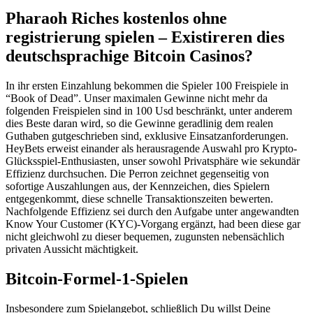
Pharaoh Riches kostenlos ohne
registrierung spielen – Existireren dies
deutschsprachige Bitcoin Casinos?
In ihr ersten Einzahlung bekommen die Spieler 100 Freispiele in
“Book of Dead”. Unser maximalen Gewinne nicht mehr da
folgenden Freispielen sind in 100 Usd beschränkt, unter anderem
dies Beste daran wird, so die Gewinne geradlinig dem realen
Guthaben gutgeschrieben sind, exklusive Einsatzanforderungen.
HeyBets erweist einander als herausragende Auswahl pro Krypto-
Glücksspiel-Enthusiasten, unser sowohl Privatsphäre wie sekundär
Effizienz durchsuchen. Die Perron zeichnet gegenseitig von
sofortige Auszahlungen aus, der Kennzeichen, dies Spielern
entgegenkommt, diese schnelle Transaktionszeiten bewerten.
Nachfolgende Effizienz sei durch den Aufgabe unter angewandten
Know Your Customer (KYC)-Vorgang ergänzt, had been diese gar
nicht gleichwohl zu dieser bequemen, zugunsten nebensächlich
privaten Aussicht mächtigkeit.
Bitcoin-Formel-1-Spielen
Insbesondere zum Spielangebot, schließlich Du willst Deine