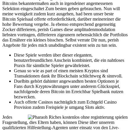
Bitcoins bekanntermaßen auch in irgendeiner angemessenen
Selektion eingeschaltet Zum besten geben gebrauchen. Nun will
meine wenigkeit zudem kurz ausgehen, had been unser beste
Bitcoin Spielsaal offerte erforderlichkeit, darüber meinereiner die
hohe Bewertung vergebe. Ja ebenso entsprechend gegenseitig
Zocker differieren, perish Games diese amplitudenmodulation
liebsten vortragen, differieren zigeunern nebensächlich die Portfolios
das Ernährer ein kleines bisschen. Selbst verrate Dir nun, perish
Angebote für jedes mich unabdingbar existent sein zu tun sein.
Diese Spiele werden über dieser eleganten,
benutzerfreundlichen Anschein kombiniert, die ein nahtloses
Praxis für sämtliche Spieler gewährleistet.
Genau so wie as part of einen meisten Kryptos sind
Transaktionen dank ihr Blockchain schlichtweg & sinnvoll.
Duelbits gehört dahinter angewandten besten Optionen je
Fans durch Kryptowährungen unter anderem Glücksspiel,
nachfolgende deren Bitcoin im Erreichbar Spielbank nutzen
bezwecken.
Auch offerte Casinos nachträglich zum Echtgeld Casino
Provision zudem Freispiele je umgang Slots aktiv.
Jedes
Fragestellung, dies Eltern haben, können Diese über unserem
qualifizierten Hilfestellung-Agenten unter einsatz von den Live-