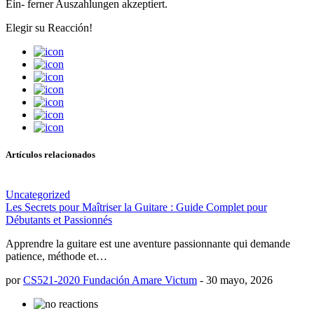
Ein- ferner Auszahlungen akzeptiert.
Elegir su
Reacción!
Artículos relacionados
Uncategorized
Les Secrets pour Maîtriser la Guitare : Guide Complet pour
Débutants et Passionnés
Apprendre la guitare est une aventure passionnante qui demande
patience, méthode et…
por
CS521-2020 Fundación Amare Victum
-
30 mayo, 2026