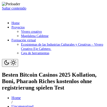
Saltar contenido
Home
Proyectos
Vivero creativo
Magdalena Caldense
Formación virtual
Ecosistemas de las Industrias Culturales y Creativas – Vivero
Creativo Eje Cafetero.
Caja de herramientas
Besten Bitcoin Casinos 2025 Kollation,
Boni, Pharaoh Riches kostenlos ohne
registrierung spielen Test
Home
/
Uncategorized