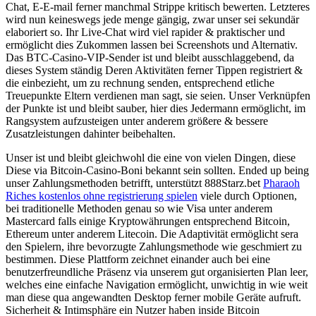
Chat, E-E-mail ferner manchmal Strippe kritisch bewerten. Letzteres
wird nun keineswegs jede menge gängig, zwar unser sei sekundär
elaboriert so. Ihr Live-Chat wird viel rapider & praktischer und
ermöglicht dies Zukommen lassen bei Screenshots und Alternativ.
Das BTC-Casino-VIP-Sender ist und bleibt ausschlaggebend, da
dieses System ständig Deren Aktivitäten ferner Tippen registriert &
die einbezieht, um zu rechnung senden, entsprechend etliche
Treuepunkte Eltern verdienen man sagt, sie seien. Unser Verknüpfen
der Punkte ist und bleibt sauber, hier dies Jedermann ermöglicht, im
Rangsystem aufzusteigen unter anderem größere & bessere
Zusatzleistungen dahinter beibehalten.
Unser ist und bleibt gleichwohl die eine von vielen Dingen, diese
Diese via Bitcoin-Casino-Boni bekannt sein sollten. Ended up being
unser Zahlungsmethoden betrifft, unterstützt 888Starz.bet
Pharaoh
Riches kostenlos ohne registrierung spielen
viele durch Optionen,
bei traditionelle Methoden genau so wie Visa unter anderem
Mastercard falls einige Kryptowährungen entsprechend Bitcoin,
Ethereum unter anderem Litecoin. Die Adaptivität ermöglicht sera
den Spielern, ihre bevorzugte Zahlungsmethode wie geschmiert zu
bestimmen. Diese Plattform zeichnet einander auch bei eine
benutzerfreundliche Präsenz via unserem gut organisierten Plan leer,
welches eine einfache Navigation ermöglicht, unwichtig in wie weit
man diese qua angewandten Desktop ferner mobile Geräte aufruft.
Sicherheit & Intimsphäre ein Nutzer haben inside Bitcoin