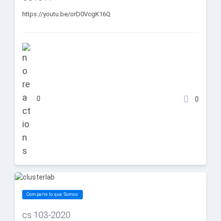
https://youtu.be/orD0VcgK16Q
0
0
Comparte lo que Somos
cs 103-2020