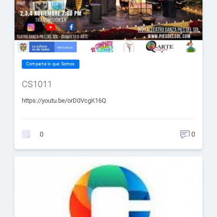
Comparte lo que Somos
CS1011
https://youtu.be/orD0VcgK16Q
0
0