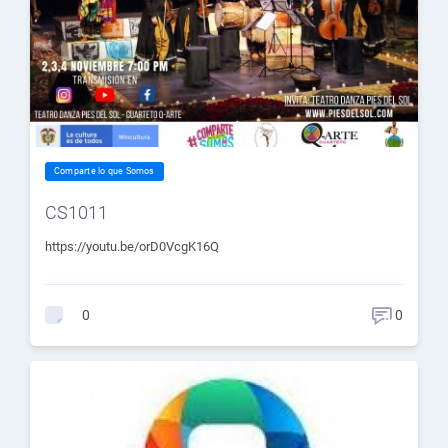
Comparte lo que Somos
CS1011
https://youtu.be/orD0VcgK16Q
0
0