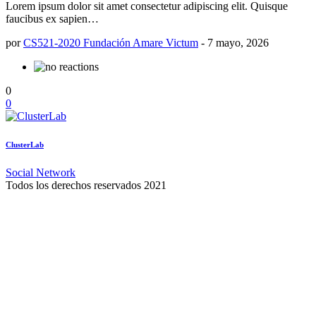
Lorem ipsum dolor sit amet consectetur adipiscing elit. Quisque
faucibus ex sapien…
por
CS521-2020 Fundación Amare Victum
-
7 mayo, 2026
0
0
ClusterLab
Social Network
Todos los derechos reservados 2021