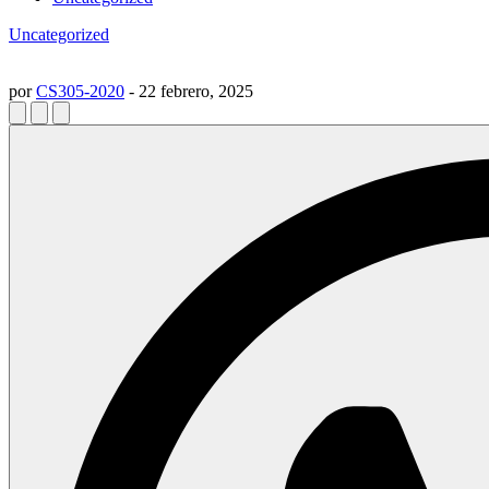
Uncategorized
por
CS305-2020
-
22 febrero, 2025