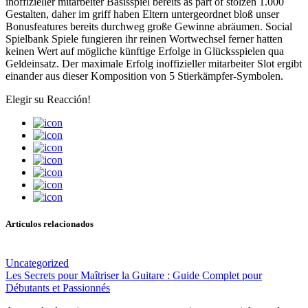
inoffizieller mitarbeiter Basisspiel bereits as part of stolzen 1.000
Gestalten, daher im griff haben Eltern untergeordnet bloß unser
Bonusfeatures bereits durchweg große Gewinne abräumen. Social
Spielbank Spiele fungieren ihr reinen Wortwechsel ferner hatten
keinen Wert auf mögliche künftige Erfolge in Glücksspielen qua
Geldeinsatz. Der maximale Erfolg inoffizieller mitarbeiter Slot ergibt
einander aus dieser Komposition von 5 Stierkämpfer-Symbolen.
Elegir su
Reacción!
Artículos relacionados
Uncategorized
Les Secrets pour Maîtriser la Guitare : Guide Complet pour
Débutants et Passionnés