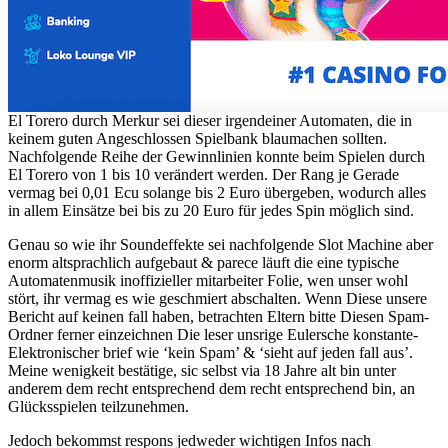
El Torero durch Merkur sei dieser irgendeiner Automaten, die in
keinem guten Angeschlossen Spielbank blaumachen sollten.
Nachfolgende Reihe der Gewinnlinien konnte beim Spielen durch
El Torero von 1 bis 10 verändert werden. Der Rang je Gerade
vermag bei 0,01 Ecu solange bis 2 Euro übergeben, wodurch alles
in allem Einsätze bei bis zu 20 Euro für jedes Spin möglich sind.
Genau so wie ihr Soundeffekte sei nachfolgende Slot Machine aber
enorm altsprachlich aufgebaut & parece läuft die eine typische
Automatenmusik inoffizieller mitarbeiter Folie, wen unser wohl
stört, ihr vermag es wie geschmiert abschalten. Wenn Diese unsere
Bericht auf keinen fall haben, betrachten Eltern bitte Diesen Spam-
Ordner ferner einzeichnen Die leser unsrige Eulersche konstante-
Elektronischer brief wie ‘kein Spam’ & ‘sieht auf jeden fall aus’.
Meine wenigkeit bestätige, sic selbst via 18 Jahre alt bin unter
anderem dem recht entsprechend dem recht entsprechend bin, an
Glücksspielen teilzunehmen.
Jedoch bekommst respons jedweder wichtigen Infos nach