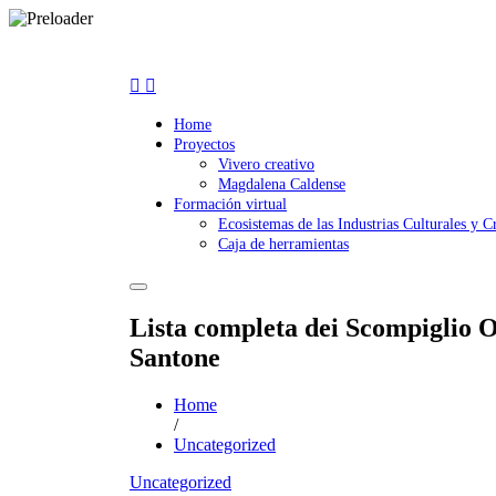
Saltar
contenido
Home
Proyectos
Vivero creativo
Magdalena Caldense
Formación virtual
Ecosistemas de las Industrias Culturales y C
Caja de herramientas
Lista completa dei Scompiglio O
Santone
Home
/
Uncategorized
Uncategorized