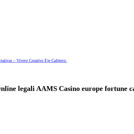
reativas – Vivero Creativo Eje Cafetero.
nline legali AAMS Casino europe fortune ca