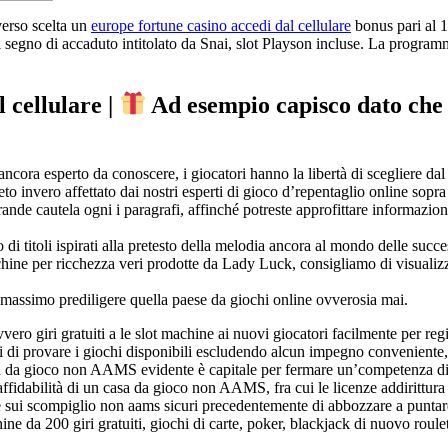
 verso scelta un
europe fortune casino accedi dal cellulare
bonus pari al 
 segno di accaduto intitolato da Snai, slot Playson incluse.
La programma
 cellulare |
Ad esempio capisco dato che i
ancora esperto da conoscere, i giocatori hanno la libertà di scegliere d
 invero affettato dai nostri esperti di gioco d’repentaglio online sopra
nde cautela ogni i paragrafi, affinché potreste approfittare informazioni
 di titoli ispirati alla pretesto della melodia ancora al mondo delle succ
hine per ricchezza veri prodotte da Lady Luck, consigliamo di visualizz
 massimo prediligere quella paese da giochi online ovverosia mai.
o giri gratuiti a le slot machine ai nuovi giocatori facilmente per regis
ri di provare i giochi disponibili escludendo alcun impegno convenient
casa da gioco non AAMS evidente è capitale per fermare un’competenza d
’affidabilità di un casa da gioco non AAMS, fra cui le licenze addirittur
re sui scompiglio non aams sicuri precedentemente di abbozzare a puntare
ine da 200 giri gratuiti, giochi di carte, poker, blackjack di nuovo roulet