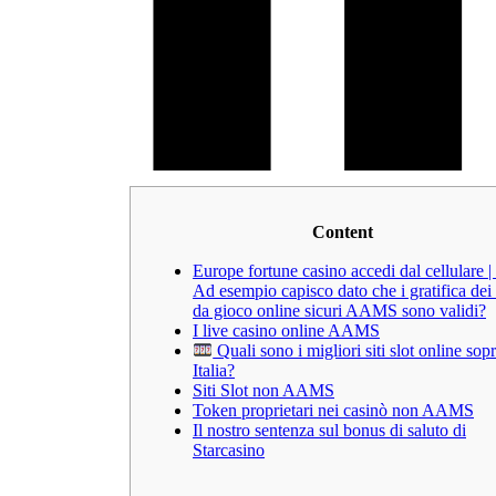
Content
Europe fortune casino accedi dal cellulare |
Ad esempio capisco dato che i gratifica dei
da gioco online sicuri AAMS sono validi?
I live casino online AAMS
Quali sono i migliori siti slot online sop
Italia?
Siti Slot non AAMS
Token proprietari nei casinò non AAMS
Il nostro sentenza sul bonus di saluto di
Starcasino