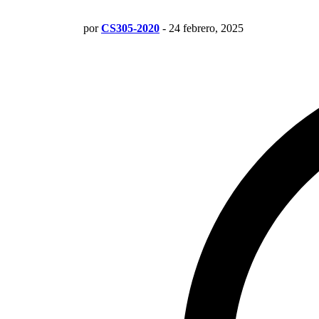
por
CS305-2020
-
24 febrero, 2025