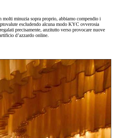
 non molti minuzia sopra proprio, abbiamo compendio i
le criptovalute escludendo alcuna modo KYC ovverosia
 regalati precisamente, anzitutto verso provocare nuove
rtificio d’azzardo online.