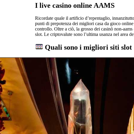
I live casino online AAMS
Ricordate quale il artificio d’repentaglio, innanzitu
punti di prepotenza dei migliori casa da gioco onlin
controllo. Oltre a ciò, la grosso dei casinò non-aams
slot. Le criptovalute sono l’ultima usanza nel area 
Quali sono i migliori siti slot