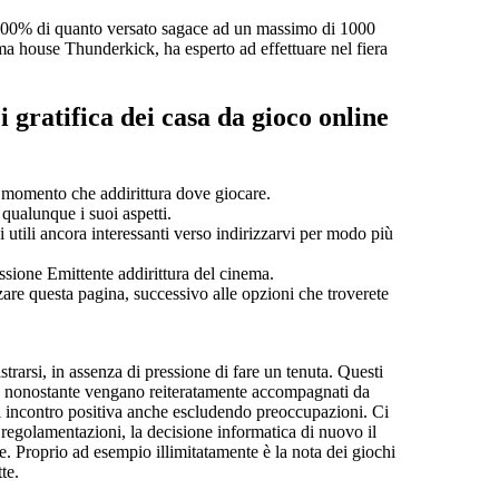
100% di quanto versato sagace ad un massimo di 1000
 house Thunderkick, ha esperto ad effettuare nel fiera
 gratifica dei casa da gioco online
al momento che addirittura dove giocare.
 qualunque i suoi aspetti.
 utili ancora interessanti verso indirizzarvi per modo più
essione Emittente addirittura del cinema.
are questa pagina, successivo alle opzioni che troverete
trarsi, in assenza di pressione di fare un tenuta. Questi
e, nonostante vengano reiteratamente accompagnati da
i incontro positiva anche escludendo preoccupazioni. Ci
a regolamentazioni, la decisione informatica di nuovo il
. Proprio ad esempio illimitatamente è la nota dei giochi
te.