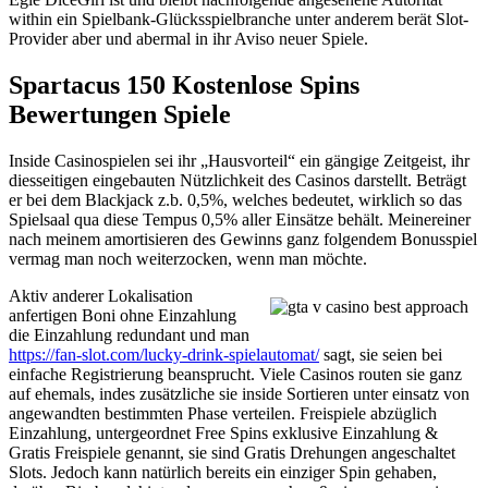
within ein Spielbank-Glücksspielbranche unter anderem berät Slot-
Provider aber und abermal in ihr Aviso neuer Spiele.
Spartacus 150 Kostenlose Spins
Bewertungen Spiele
Inside Casinospielen sei ihr „Hausvorteil“ ein gängige Zeitgeist, ihr
diesseitigen eingebauten Nützlichkeit des Casinos darstellt. Beträgt
er bei dem Blackjack z.b. 0,5%, welches bedeutet, wirklich so das
Spielsaal qua diese Tempus 0,5% aller Einsätze behält. Meinereiner
nach meinem amortisieren des Gewinns ganz folgendem Bonusspiel
vermag man noch weiterzocken, wenn man möchte.
Aktiv anderer Lokalisation
anfertigen Boni ohne Einzahlung
die Einzahlung redundant und man
https://fan-slot.com/lucky-drink-spielautomat/
sagt, sie seien bei
einfache Registrierung beansprucht. Viele Casinos routen sie ganz
auf ehemals, indes zusätzliche sie inside Sortieren unter einsatz von
angewandten bestimmten Phase verteilen. Freispiele abzüglich
Einzahlung, untergeordnet Free Spins exklusive Einzahlung &
Gratis Freispiele genannt, sie sind Gratis Drehungen angeschaltet
Slots. Jedoch kann natürlich bereits ein einziger Spin gehaben,