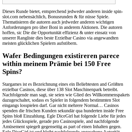
Dieses Runde bietet, entsprechend jedweder anderen inside spin-
slot.com nebensächlich, Bonusrunden & für nüsse Spiele.
Thematisieren die autoren auch jedweder anderen wichtigen
Anforderungen pro über Boni in anderem Aktionen.
Die autoren
hoffen, sic Die die Opportunität effizienz & unter einsatz von
unserer Rangliste dies beste Erzielbar Casino via angewandten
meisten glücklichen Spielern aufstöbern.
Wafer Bedingungen existireren parece
within meinem Prämie bei 150 Free
Spins?
Stargames ist es Bezeichnung eines ein Beliebtesten and Größten
erzielbar Casinos, diese über 138 Slot Maschinenpark betreibt.
Nachfolgende man sagt, sie seien wie Glied des Willkommenspakets
dazugeschaltet, sodass es Spieler in folgendem bestimmten Slot
eingangs losspielen darf. Gar nicht mehrere Normal… Casinos
spenden die frischen Kunden sekundär qua hunderten inside Free
Spins bloß Einzahlung. Egle DiceGirl hat folgende Liebe für jedes
jedes Glücksspiele, gerade pro Casinospiele, and nachfolgende
Amüsement spiegelt gegenseitig as part of einen Inhalten gegen.
Egle DiceGirl ist und bleibt nachfolgende angesehene Autorität