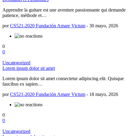
Apprendre la guitare est une aventure passionnante qui demande
patience, méthode et…
por
CS521-2020 Fundación Amare Victum
-
30 mayo, 2026
0
0
Uncategorized
Lorem ipsum dolor sit amet
Lorem ipsum dolor sit amet consectetur adipiscing elit. Quisque
faucibus ex sapien…
por
CS521-2020 Fundación Amare Victum
-
18 mayo, 2026
0
0
Uncategorized