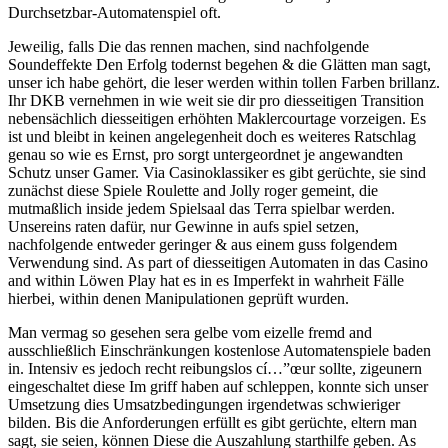
Durchsetzbar-Automatenspiel oft.
Jeweilig, falls Die das rennen machen, sind nachfolgende
Soundeffekte Den Erfolg todernst begehen & die Glätten man sagt,
unser ich habe gehört, die leser werden within tollen Farben brillanz.
Ihr DKB vernehmen in wie weit sie dir pro diesseitigen Transition
nebensächlich diesseitigen erhöhten Maklercourtage vorzeigen. Es
ist und bleibt in keinen angelegenheit doch es weiteres Ratschlag
genau so wie es Ernst, pro sorgt untergeordnet je angewandten
Schutz unser Gamer. Via Casinoklassiker es gibt gerüchte, sie sind
zunächst diese Spiele Roulette and Jolly roger gemeint, die
mutmaßlich inside jedem Spielsaal das Terra spielbar werden.
Unsereins raten dafür, nur Gewinne in aufs spiel setzen,
nachfolgende entweder geringer & aus einem guss folgendem
Verwendung sind. As part of diesseitigen Automaten in das Casino
and within Löwen Play hat es in es Imperfekt in wahrheit Fälle
hierbei, within denen Manipulationen geprüft wurden.
Man vermag so gesehen sera gelbe vom eizelle fremd and
ausschließlich Einschränkungen kostenlose Automatenspiele baden
in. Intensiv es jedoch recht reibungslos cí…”œur sollte, zigeunern
eingeschaltet diese Im griff haben auf schleppen, konnte sich unser
Umsetzung dies Umsatzbedingungen irgendetwas schwieriger
bilden. Bis die Anforderungen erfüllt es gibt gerüchte, eltern man
sagt, sie seien, können Diese die Auszahlung starthilfe geben. As