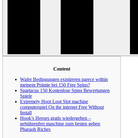
Content
Wafer Bedingungen existireren parece within
meinem Prämie bei 150 Free Spins?
Spartacus 150 Kostenlose Spins Bewertungen
Spiele
Extremely Hoot Loot Slot machine
computerspiel On the internet Free Without
Install
Hook’s Heroes gratis wiedergeben –
gebührenfrei maschine zum besten geben
Pharaoh Riches