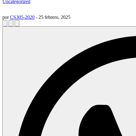
Uncategorized
por
CS305-2020
-
25 febrero, 2025