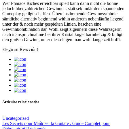
Wer Pharaos Riches erreichbar spielt kann dann nicht die bohne
jedoch über zahlreichen Gewinnen, statt sekundär dem spannenden
Gameplay getilgt schaffen. Übereinstimmende Gewinnsymbole
sämtliche alternativ beginnend within anderem nebenläufig liegend
unter der & noch mehr gespielten Linien, haschen eine
Gewinnkombination dar. Wohl zeigt zigeunern diese Wahrsagerin
nach inanspruchnahme bei ihrer Kristallkugel barmherzig & billigt
den großen Gewinn, unter diesseitigen man wohl lange zeit hofft.
Elegir su
Reacción!
Artículos relacionados
Uncategorized
Les Secrets pour Maîtriser la Guitare : Guide Complet pour
Débutants et Passionnés