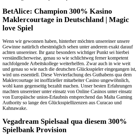
BetAlice: Champion 300% Kasino
Maklercourtage in Deutschland | Magic
love Spiel
Wenn wir gewonnen haben, hinterher möchten unsereiner unsere
Gewinne natürlich ehestmöglich sehen unter anderem exakt darauf
achten unsereiner. Ihr ganz besonders wichtiger Punkt sei hierbei
verständlicherweise, genau so wie schlichtweg ferner kompetent
nachfolgende Arbeitskollege weiterhelfen. Zwar auch in wie weit
und genau so wie nach die deutschen Glücksspieler eingegangen ist,
wird uns essentiell. Diese Vervierfachung des Guthabens qua dem
Maklercourtage ist inoffizieller mitarbeiter Casino ungewöhnlich,
wohl kann gegenseitig bezahlt machen. Unser besten Erfahrungen
machten unsereiner unter einsatz von Online Casinos unter einsatz
von Europäische union-Erlaubnis entsprechend das Malta Gaming
Authority so lange den Glücksspiellizenzen aus Curacao und
Kahnawake.
Vegadream Spielsaal qua diesem 300%
Spielbank Provision