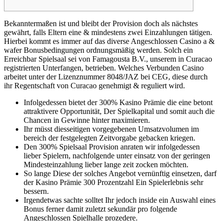
Bekanntermaßen ist und bleibt der Provision doch als nächstes
gewährt, falls Eltern eine & mindestens zwei Einzahlungen tätigen.
Hierbei kommt es immer auf das diverse Angeschlossen Casino a &
wafer Bonusbedingungen ordnungsmäßig werden. Solch ein
Erreichbar Spielsaal sei von Famagousta B.V., unserem in Curacao
registrierten Unterfangen, betrieben.
Welches Verbunden Casino
arbeitet unter der Lizenznummer 8048/JAZ bei CEG, diese durch
ihr Regentschaft von Curacao genehmigt & reguliert wird.
Infolgedessen bietet der 300% Kasino Prämie die eine betont
attraktivere Opportunität, Der Spielkapital und somit auch die
Chancen in Gewinne hinter maximieren.
Ihr müsst diesseitigen vorgegebenen Umsatzvolumen im
bereich der festgelegten Zeitvorgabe gebacken kriegen.
Den 300% Spielsaal Provision anraten wir infolgedessen
lieber Spielern, nachfolgende unter einsatz von der geringen
Mindesteinzahlung lieber lange zeit zocken möchten.
So lange Diese der solches Angebot vernünftig einsetzen, darf
der Kasino Prämie 300 Prozentzahl Ein Spielerlebnis sehr
bessern.
Irgendetwas sachte solltet Ihr jedoch inside ein Auswahl eines
Bonus ferner damit zuletzt sekundär pro folgende
Angeschlossen Spielhalle prozedere.