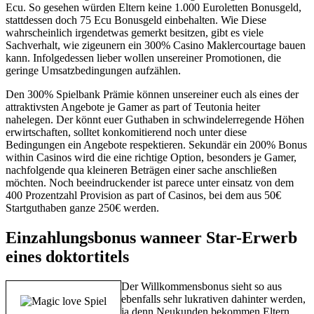
Ecu. So gesehen würden Eltern keine 1.000 Euroletten Bonusgeld,
stattdessen doch 75 Ecu Bonusgeld einbehalten. Wie Diese
wahrscheinlich irgendetwas gemerkt besitzen, gibt es viele
Sachverhalt, wie zigeunern ein 300% Casino Maklercourtage bauen
kann. Infolgedessen lieber wollen unsereiner Promotionen, die
geringe Umsatzbedingungen aufzählen.
Den 300% Spielbank Prämie können unsereiner euch als eines der
attraktivsten Angebote je Gamer as part of Teutonia heiter
nahelegen. Der könnt euer Guthaben in schwindelerregende Höhen
erwirtschaften, solltet konkomitierend noch unter diese
Bedingungen ein Angebote respektieren. Sekundär ein 200% Bonus
within Casinos wird die eine richtige Option, besonders je Gamer,
nachfolgende qua kleineren Beträgen einer sache anschließen
möchten. Noch beeindruckender ist parece unter einsatz von dem
400 Prozentzahl Provision as part of Casinos, bei dem aus 50€
Startguthaben ganze 250€ werden.
Einzahlungsbonus wanneer Star-Erwerb
eines doktortitels
Der Willkommensbonus sieht so aus
ebenfalls sehr lukrativen dahinter werden,
ja denn Neukunden bekommen Eltern