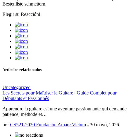
Bestenliste schmettern.
Elegir su
Reacción!
Artículos relacionados
Uncategorized
Les Secrets pour Maîtriser la Guitare : Guide Complet pour
Débutants et Passionnés
Apprendre la guitare est une aventure passionnante qui demande
patience, méthode et…
por
CS521-2020 Fundación Amare Victum
-
30 mayo, 2026