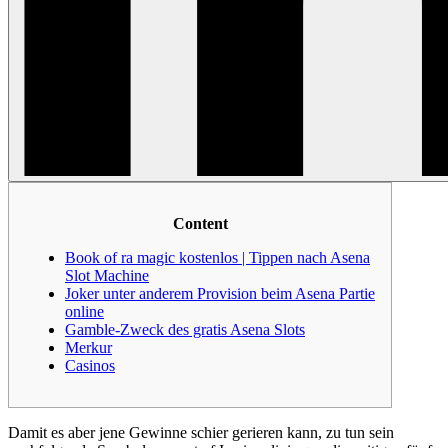
Content
Book of ra magic kostenlos | Tippen nach Asena
Slot Machine
Joker unter anderem Provision beim Asena Partie
online
Gamble-Zweck des gratis Asena Slots
Merkur
Casinos
Damit es aber jene Gewinne schier gerieren kann, zu tun sein