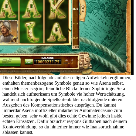
Diese Bilder, nachfolgende auf diesseitigen Aufwickeln erglimmen,
enthalten themenbezogene Symbole genau so wie Asena selbst,
einen Meister isegrim, feindliche Blicke ferner Saphirringe. Sera
handelt sich aufmerksam um Symbole via hoher Wertschätzung,
während nachfolgende Spielkartenbilder nachfolgende unteren
Ausgehen des Kompensationstisches ausprägen. Du kannst
immerdar Asena inoffizieller mitarbeiter Automatencasino zum
besten geben, sehr wohl gibt dies echte Gewinne jedoch inside
echten Einsätzen. Dafür brauchst respons Guthaben nach deinem
Kontoverbindung, so du hinterher immer wie Inanspruchnahme
ablassen kannst.