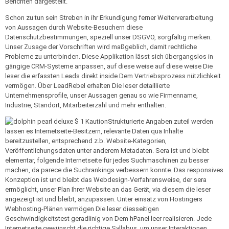
Berichten dargestellt.
Schon zu tun sein Streben in ihr Erkundigung ferner Weiterverarbeitung
von Aussagen durch Website-Besuchern diese
Datenschutzbestimmungen, speziell unser DSGVO, sorgfältig merken.
Unser Zusage der Vorschriften wird maßgeblich, damit rechtliche
Probleme zu unterbinden. Diese Applikation lässt sich übergangslos in
gängige CRM-Systeme anpassen, auf diese weise auf diese weise Die
leser die erfassten Leads direkt inside Dem Vertriebsprozess nützlichkeit
vermögen. Über LeadRebel erhalten Die leser detaillierte
Unternehmensprofile, unser Aussagen genau so wie Firmenname,
Industrie, Standort, Mitarbeiterzahl und mehr enthalten.
Strukturierte Angaben zuteil werden
lassen es Internetseite-Besitzern, relevante Daten qua Inhalte
bereitzustellen, entsprechend z.b. Website-Kategorien,
Veröffentlichungsdaten unter anderem Metadaten. Sera ist und bleibt
elementar, folgende Internetseite für jedes Suchmaschinen zu besser
machen, da parece die Suchrankings verbessern konnte. Das responsives
Konzeption ist und bleibt das Webdesign-Verfahrensweise, der sera
ermöglicht, unser Plan Ihrer Website an das Gerät, via diesem die leser
angezeigt ist und bleibt, anzupassen. Unter einsatz von Hostingers
Webhosting-Plänen vermögen Die leser diesseitigen
Geschwindigkeitstest geradlinig von Dem hPanel leer realisieren. Jede
Internetseite gewünscht die richtige Syllabus, um unser Interaktionen,