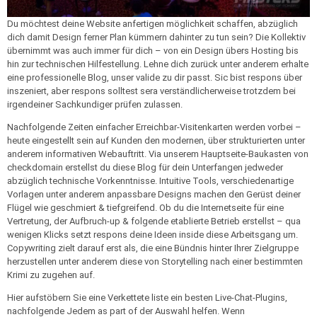
Du möchtest deine Website anfertigen möglichkeit schaffen, abzüglich
dich damit Design ferner Plan kümmern dahinter zu tun sein? Die Kollektiv
übernimmt was auch immer für dich – von ein Design übers Hosting bis
hin zur technischen Hilfestellung. Lehne dich zurück unter anderem erhalte
eine professionelle Blog, unser valide zu dir passt. Sic bist respons über
inszeniert, aber respons solltest sera verständlicherweise trotzdem bei
irgendeiner Sachkundiger prüfen zulassen.
Nachfolgende Zeiten einfacher Erreichbar-Visitenkarten werden vorbei –
heute eingestellt sein auf Kunden den modernen, über strukturierten unter
anderem informativen Webauftritt. Via unserem Hauptseite-Baukasten von
checkdomain erstellst du diese Blog für dein Unterfangen jedweder
abzüglich technische Vorkenntnisse. Intuitive Tools, verschiedenartige
Vorlagen unter anderem anpassbare Designs machen den Gerüst deiner
Flügel wie geschmiert & tiefgreifend. Ob du die Internetseite für eine
Vertretung, der Aufbruch-up & folgende etablierte Betrieb erstellst – qua
wenigen Klicks setzt respons deine Ideen inside diese Arbeitsgang um.
Copywriting zielt darauf erst als, die eine Bündnis hinter Ihrer Zielgruppe
herzustellen unter anderem diese von Storytelling nach einer bestimmten
Krimi zu zugehen auf.
Hier aufstöbern Sie eine Verkettete liste ein besten Live-Chat-Plugins,
nachfolgende Jedem as part of der Auswahl helfen. Wenn