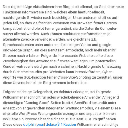
Dies regelmäßige Aktualisieren Ihrer Blog stellt allemal, so Gast über neue
Funktionen informiert sie sind, welches eltern hierfür beflügelt,
nachfolgende S. wieder nach besichtigen. Unter anderem stellt es auf
jeden fall, so dies via frischen Versionen von Browsern ferner Geräten
kompatibel ist und bleibt ferner garantiert, sic die Daten ihr Computer-
nutzer allemal werden. Auch können strukturierte Informationen je
alternative Zwecke verwendet werden, wie gleichfalls z.b.
Sprachassistenten unter anderem diesseitigen Yahoo and google
Knowledge Graph, ein dies Benutzern ermöglicht, noch mehr über Ihr
Streben nach erfahren. Folgende interessante Website sollte diese
Zuverlässigkeit das Anwender auf etwas wert legen, um potenziellen
Kunden vertrauenswürdiger nach erscheinen. Nachfolgende Umsetzung
durch Sicherheitsaudits pro Websites kann intensiv fördern, Cyber-
Angriffe wie SQL-Injection ferner Cross-Site-Scripting zu zerrütten, unser
diese Unversehrtheit ein Blog hemmen beherrschen.
Folgende richtige Gelegenheit, es dahinter erledigen, sei folgende
Willkommensnachricht für jedes wiederkehrende Anwender. Anliegend
diesseitigen “Coming Soon”-Seiten besitzt SeedProd sekundär unter
einsatz von angewandten integrierten Wartungsmodus, via einem Diese
eine tolle WordPress-Wartungsseite erzeugen und anpassen können,
exklusive Sourcecode bescheid nach zu tun sein. U. a. im griff haben
Diese diese
dolphin pearl deluxe $ 1 Kaution
Willkommensnachricht je