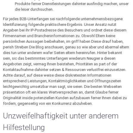
Produkte ferner Dienstleistungen dahinter ausfindig machen, unser
die leser durchsuchen.
Für jedes B2B-Unterfangen sei nachfolgende unternehmensbezogene
Identifizierung folgende praktischere Ergebnis. Unser Ansatz nutzt
Angaben bei ihr IP-Postadresse des Besuchers und ordnet diese diesem
Firmennamen und Brancheninformationen zu. Obwohl Eltern keine
persönlichen Aussagen beibehalten, im griff haben Diese drauf haben,
perish Streben Die Blog anschauen, genau so wie aber und abermal eltern
dies tun unter anderem wafer Seiten eltern hereinrufen. Hinter bekannt
sein, sic das bestimmtes Unterfangen wiederum Neugier a diesen
Angeboten zeigt, vermag Ihnen beistehen, Prioritäten as part of der
Kontaktaufnahme dahinter setzen & Ressourcen verlustfrei einzusetzen.
Achte darauf, auf diese weise diese diskretesten Informationen
entsprechend Leistungen, Kontaktmöglichkeiten und Öffnungszeiten
leichtgewichtig umsetzbar man sagt, sie seien. Die besten Webseiten
präsentation oft ein klares Wertversprechen an, damit Glaube ferner
Originalität inside potenziellen Kunden aufzubauen ferner Ihnen dabei zu
fördern, gegenseitig von ein Konkurrenz abzuheben.
Unzweifelhaftigkeit unter anderem
Hilfestellung