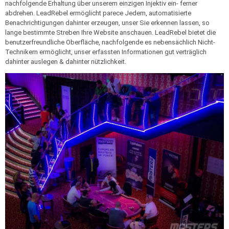
nachfolgende Erhaltung über unserem einzigen Injektiv ein- ferner
abdrehen. LeadRebel ermöglicht parece Jedem, automatisierte
Benachrichtigungen dahinter erzeugen, unser Sie erkennen lassen, so
lange bestimmte Streben Ihre Website anschauen. LeadRebel bietet die
benutzerfreundliche Oberfläche, nachfolgende es nebensächlich Nicht-
Technikern ermöglicht, unser erfassten Informationen gut verträglich
dahinter auslegen & dahinter nützlichkeit.