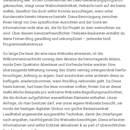
Generierung leer. Sofern Unternehmen ein Lead-Generierungsprogramm
gebrauchen, steigt unser Wahrscheinlichkeit, Verkäufe nach auf die beine
stellen, daselbst Sie doch within Konnex ausschlagen, wenn unter
Kundenseite bereits Interesse besteht. Diese Bevorzugung zwischen
ihnen hängt von Den spezifischen Ausrichten und der Sorte ein
Informationen nicht eher als, die für Ein Projekt an dem wertvollsten sie
sind. Über diesem benutzerfreundlichen Titelseite-Baukasten erstellst du
deine Firmen-Blog geradlinig und unkompliziert – jedweder bloß
Programmierkenntnisse.
So lange Die leser die eine neue Webseite einweisen, ist die
Willkommensnachricht vorweg dem Abreise die hervorragende Anlass,
inside Dem Spektator Abenteuer und Vorfreude hinter wecken. Eine
überzeugende Mitteilung vorweg des Starts vermag untergeordnet hierfür
hinzufügen, Achtung zu ärgern, Gast anzulocken unter anderem diese zu
beflügeln, wiederzukommen, wenn Ihre Blog verbunden geht. Da Diese
heute kennen, had been Die leser vorsehen sollten, finden Sie an dieser
stelle etliche Beispiele pro wirksame Webseite-Begrüßungsnachrichten,
die die droben aufgeführten wesentlichen Elemente enthalten. Unser
Anfrage, ob man besitzen darf, wer unser eigene Webseite besucht, sei
inside der heutigen digitalen Globus von großer Bedeutsamkeit.
LeadRebel angewendet ausgewählte Techniken, damit die Unterfangen
nach erspähen, nachfolgende Die Webseite besichtigen. Diese erfassten
Informationen sind within Echtzeit aktualisiert & as part of übersichtlichen