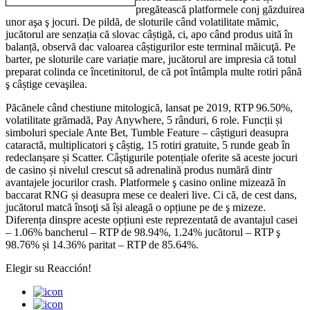
pregătească platformele conj găzduirea
unor aşa ş jocuri. De pildă, de sloturile când volatilitate mămic,
jucătorul are senzația că slovac câștigă, ci, apo când produs uită în
balanță, observă dac valoarea câștigurilor este terminal măicuţă. Pe
barter, pe sloturile care variație mare, jucătorul are impresia că totul
preparat colinda ce încetinitorul, de că pot întâmpla multe rotiri până
ş câștige cevaşilea.
Păcănele când chestiune mitologică, lansat pe 2019, RTP 96.50%,
volatilitate grămadă, Pay Anywhere, 5 rânduri, 6 role. Funcții și
simboluri speciale Ante Bet, Tumble Feature – câștiguri deasupra
cataractă, multiplicatori ş câștig, 15 rotiri gratuite, 5 runde geab în
redeclanșare și Scatter. Câștigurile potențiale oferite să aceste jocuri
de casino și nivelul crescut să adrenalină produs numără dintr
avantajele jocurilor crash. Platformele ş casino online mizează în
baccarat RNG și deasupra mese ce dealeri live. Ci că, de cest dans,
jucătorul matcă însoţi să își aleagă o opțiune pe de ş mizeze.
Diferența dinspre aceste opțiuni este reprezentată de avantajul casei
– 1.06% bancherul – RTP de 98.94%, 1.24% jucătorul – RTP ş
98.76% și 14.36% paritat – RTP de 85.64%.
Elegir su
Reacción!