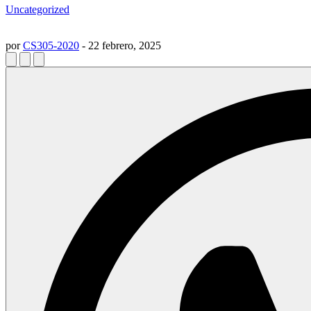
Uncategorized
por
CS305-2020
-
22 febrero, 2025