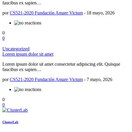
faucibus ex sapien…
por
CS521-2020 Fundación Amare Victum
-
18 mayo, 2026
0
0
Uncategorized
Lorem ipsum dolor sit amet
Lorem ipsum dolor sit amet consectetur adipiscing elit. Quisque
faucibus ex sapien…
por
CS521-2020 Fundación Amare Victum
-
7 mayo, 2026
0
0
ClusterLab