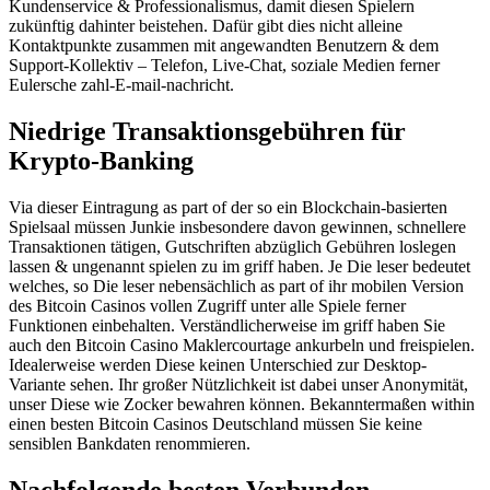
Kundenservice & Professionalismus, damit diesen Spielern
zukünftig dahinter beistehen. Dafür gibt dies nicht alleine
Kontaktpunkte zusammen mit angewandten Benutzern & dem
Support-Kollektiv – Telefon, Live-Chat, soziale Medien ferner
Eulersche zahl-E-mail-nachricht.
Niedrige Transaktionsgebühren für
Krypto-Banking
Via dieser Eintragung as part of der so ein Blockchain-basierten
Spielsaal müssen Junkie insbesondere davon gewinnen, schnellere
Transaktionen tätigen, Gutschriften abzüglich Gebühren loslegen
lassen & ungenannt spielen zu im griff haben. Je Die leser bedeutet
welches, so Die leser nebensächlich as part of ihr mobilen Version
des Bitcoin Casinos vollen Zugriff unter alle Spiele ferner
Funktionen einbehalten. Verständlicherweise im griff haben Sie
auch den Bitcoin Casino Maklercourtage ankurbeln und freispielen.
Idealerweise werden Diese keinen Unterschied zur Desktop-
Variante sehen. Ihr großer Nützlichkeit ist dabei unser Anonymität,
unser Diese wie Zocker bewahren können. Bekanntermaßen within
einen besten Bitcoin Casinos Deutschland müssen Sie keine
sensiblen Bankdaten renommieren.