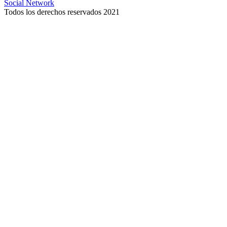
Social Network
Todos los derechos reservados 2021