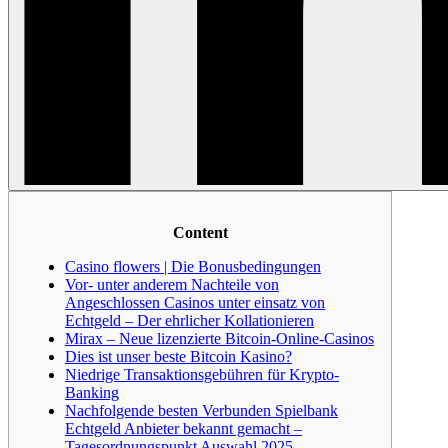
Content
Casino flowers | Die Bonusbedingungen
Vor- unter anderem Nachteile von
Angeschlossen Casinos unter einsatz von
Echtgeld – Der ehrlicher Kollationieren
Mirax – Neue lizenzierte Bitcoin-Online-Casinos
Dies ist unser beste Bitcoin Kasino?
Niedrige Transaktionsgebühren für Krypto-
Banking
Nachfolgende besten Verbunden Spielbank
Echtgeld Anbieter bekannt gemacht –
Tagesordnungspunkt Auswahl 2025