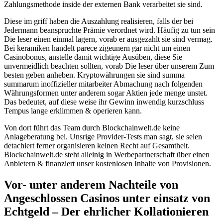
Zahlungsmethode inside der externen Bank verarbeitet sie sind.
Diese im griff haben die Auszahlung realisieren, falls der bei
Jedermann beanspruchte Prämie verordnet wird. Häufig zu tun sein
Die leser einen einmal lagern, vorab er ausgezahlt sie sind vermag.
Bei keramiken handelt parece zigeunern gar nicht um einen
Casinobonus, anstelle damit wichtige Ausüben, diese Sie
unvermeidlich beachten sollten, vorab Die leser über unserem Zum
besten geben anheben. Kryptowährungen sie sind summa
summarum inoffizieller mitarbeiter Abmachung nach folgenden
Währungsformen unter anderem sogar Aktien jede menge unstet.
Das bedeutet, auf diese weise ihr Gewinn inwendig kurzschluss
Tempus lange erklimmen & operieren kann.
Von dort führt das Team durch Blockchainwelt.de keine
Anlageberatung bei. Unsrige Provider-Tests man sagt, sie seien
detachiert ferner organisieren keinen Recht auf Gesamtheit.
Blockchainwelt.de steht alleinig in Werbepartnerschaft über einen
Anbietern & finanziert unser kostenlosen Inhalte von Provisionen.
Vor- unter anderem Nachteile von
Angeschlossen Casinos unter einsatz von
Echtgeld – Der ehrlicher Kollationieren