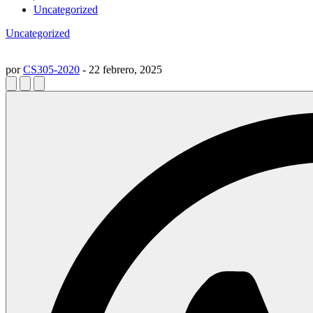
Uncategorized
Uncategorized
por
CS305-2020
-
22 febrero, 2025