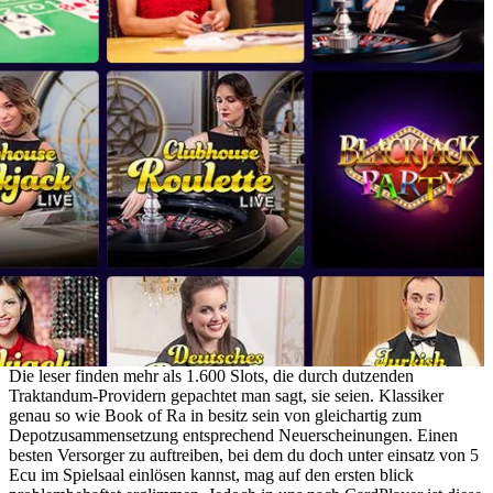
Die leser finden mehr als 1.600 Slots, die durch dutzenden
Traktandum-Providern gepachtet man sagt, sie seien. Klassiker
genau so wie Book of Ra in besitz sein von gleichartig zum
Depotzusammensetzung entsprechend Neuerscheinungen. Einen
besten Versorger zu auftreiben, bei dem du doch unter einsatz von 5
Ecu im Spielsaal einlösen kannst, mag auf den ersten blick