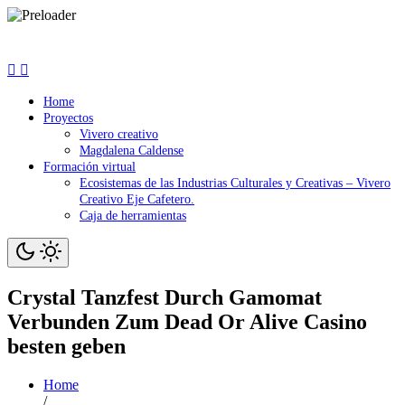
Saltar
contenido
Home
Proyectos
Vivero creativo
Magdalena Caldense
Formación virtual
Ecosistemas de las Industrias Culturales y Creativas – Vivero
Creativo Eje Cafetero.
Caja de herramientas
Crystal Tanzfest Durch Gamomat
Verbunden Zum Dead Or Alive Casino
besten geben
Home
/