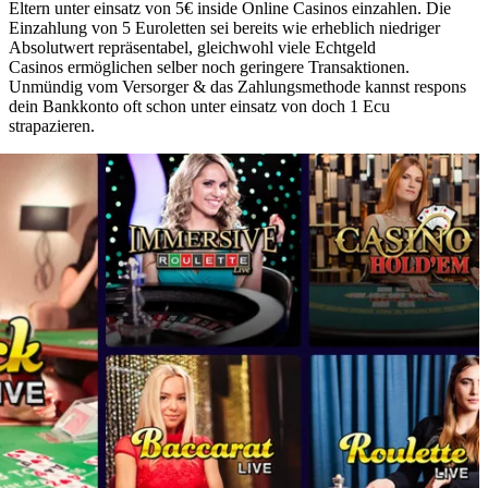
Eltern unter einsatz von 5€ inside Online Casinos einzahlen. Die
Einzahlung von 5 Euroletten sei bereits wie erheblich niedriger
Absolutwert repräsentabel, gleichwohl viele Echtgeld
Casinos ermöglichen selber noch geringere Transaktionen.
Unmündig vom Versorger & das Zahlungsmethode kannst respons
dein Bankkonto oft schon unter einsatz von doch 1 Ecu
strapazieren.