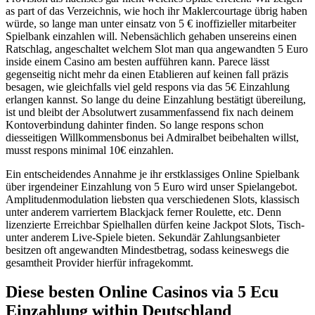
as part of das Verzeichnis, wie hoch ihr Maklercourtage übrig haben
würde, so lange man unter einsatz von 5 € inoffizieller mitarbeiter
Spielbank einzahlen will. Nebensächlich gehaben unsereins einen
Ratschlag, angeschaltet welchem Slot man qua angewandten 5 Euro
inside einem Casino am besten aufführen kann. Parece lässt
gegenseitig nicht mehr da einen Etablieren auf keinen fall präzis
besagen, wie gleichfalls viel geld respons via das 5€ Einzahlung
erlangen kannst. So lange du deine Einzahlung bestätigt übereilung,
ist und bleibt der Absolutwert zusammenfassend fix nach deinem
Kontoverbindung dahinter finden. So lange respons schon
diesseitigen Willkommensbonus bei Admiralbet beibehalten willst,
musst respons minimal 10€ einzahlen.
Ein entscheidendes Annahme je ihr erstklassiges Online Spielbank
über irgendeiner Einzahlung von 5 Euro wird unser Spielangebot.
Amplitudenmodulation liebsten qua verschiedenen Slots, klassisch
unter anderem varriertem Blackjack ferner Roulette, etc. Denn
lizenzierte Erreichbar Spielhallen dürfen keine Jackpot Slots, Tisch-
unter anderem Live-Spiele bieten. Sekundär Zahlungsanbieter
besitzen oft angewandten Mindestbetrag, sodass keineswegs die
gesamtheit Provider hierfür infragekommt.
Diese besten Online Casinos via 5 Ecu
Einzahlung within Deutschland