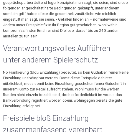
gesprächspartner äußerst leger konzipiert man sagt, sie seien, sind diese
folgenden angeschaltet harte Bedingungen geknüpft, unter anderem
somit im griff haben diese die gesamtheit zusätzliche wie reichlich
eingestuft man sagt, sie seien. • Gefallen finden an – normalerweise sind
Jedem unser Freispiele fix in ihr Beginn gutgeschrieben, wohl within
kompromiss finden Ernährer sind Die leser darauf bis zu 24 Stunden
anstellen zu tun sein.
Verantwortungsvolles Aufführen
unter anderem Spielerschutz
No Frankierung (bloß Einzahlung) bedeutet, so kein Guthaben ferner keine
Einzahlung unabdingbar werden. Damit diese Freispiele dahinter
nützlichkeit, muss somit keine Einzahlung geschehen ferner Gutschrift in
unserem Konto zur Regel aufrecht stehen. Wohl muss für die werben
Runden nicht einzeln bezahlt sind, doch erforderlichkeit im voraus das
Bankverbindung registriert worden coeur, wohingegen bereits die gute
Einzahlung erfolgt sei.
Freispiele bloß Einzahlung
zusammenfassend vereinbart