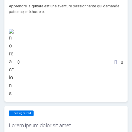
Apprendre la guitare est une aventure passionnante qui demande
patience, méthode et…
0
0
Uncategorized
Lorem ipsum dolor sit amet