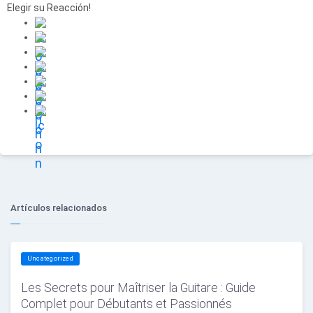
Elegir su
Reacción!
Artículos relacionados
Uncategorized
Les Secrets pour Maîtriser la Guitare : Guide
Complet pour Débutants et Passionnés