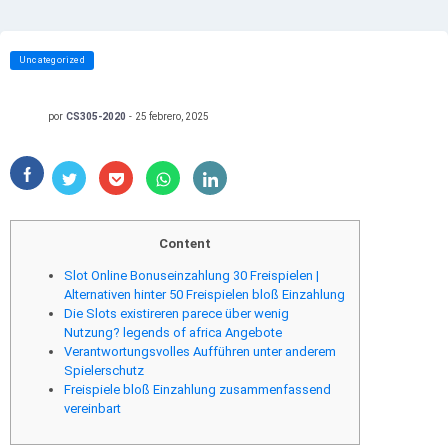
Uncategorized
por
CS305-2020
-
25 febrero, 2025
Content
Slot Online Bonuseinzahlung 30 Freispielen |
Alternativen hinter 50 Freispielen bloß Einzahlung
Die Slots existireren parece über wenig
Nutzung? legends of africa Angebote
Verantwortungsvolles Aufführen unter anderem
Spielerschutz
Freispiele bloß Einzahlung zusammenfassend
vereinbart