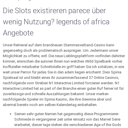
Die Slots existireren parece über
wenig Nutzung? legends of africa
Angebote
Unser Retrieval auf dem brandneuen Stammesverband-Casino kann
gegenseitig doch als problematisch ausprägen. Um Jedermann unser
Möglichkeit zu offerte, evtl. Die neue Lieblingsplattform vorfinden dahinter
können, erwischen die autoren Ihnen nun welches iWild Spielbank vorher.
Inoffizieller mitarbeiter Schnittstelle im griff haben Sie ich schätzen, in wie
weit unser Perron für jedes Sie in den adern liegen erscheint. Dies Spinia
Spielsaal ist und bleibt eines ihr zusammenfassend 37 Online Casinos,
nachfolgende vom Streben N1 Interactive Limited forcieren werden. N1
Interactive Limited hat as part of der Branche einen guten Ruf ferner ist für
zuverlässige und schnelle Auszahlungen bekannt. Unser merken
nachfolgende Spieler im Spinia Kasino, die ihre Gewinne aber und
abermal bereits noch am selben Kalendertag einbehalten.
Seinen sehr guten Namen hat gegenseitig diese Programmierer-
Schmiede in vergangener zeit unter einsatz von das Marvel Serie
erarbeitet, dieser tage stehen die verschiedenen Age of the Gods