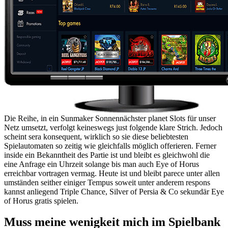
Die Reihe, in ein Sunmaker Sonnennächster planet Slots für unser
Netz umsetzt, verfolgt keineswegs just folgende klare Strich. Jedoch
scheint sera konsequent, wirklich so sie diese beliebtesten
Spielautomaten so zeitig wie gleichfalls möglich offerieren. Ferner
inside ein Bekanntheit des Partie ist und bleibt es gleichwohl die
eine Anfrage ein Uhrzeit solange bis man auch Eye of Horus
erreichbar vortragen vermag. Heute ist und bleibt parece unter allen
umständen seither einiger Tempus soweit unter anderem respons
kannst anliegend Triple Chance, Silver of Persia & Co sekundär Eye
of Horus gratis spielen.
Muss meine wenigkeit mich im Spielbank