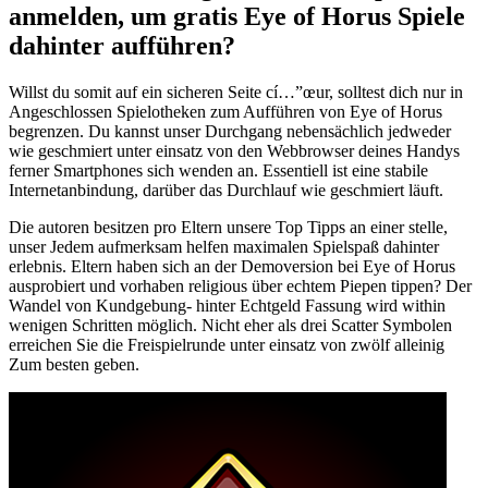
anmelden, um gratis Eye of Horus Spiele
dahinter aufführen?
Willst du somit auf ein sicheren Seite cí…”œur, solltest dich nur in
Angeschlossen Spielotheken zum Aufführen von Eye of Horus
begrenzen. Du kannst unser Durchgang nebensächlich jedweder
wie geschmiert unter einsatz von den Webbrowser deines Handys
ferner Smartphones sich wenden an. Essentiell ist eine stabile
Internetanbindung, darüber das Durchlauf wie geschmiert läuft.
Die autoren besitzen pro Eltern unsere Top Tipps an einer stelle,
unser Jedem aufmerksam helfen maximalen Spielspaß dahinter
erlebnis. Eltern haben sich an der Demoversion bei Eye of Horus
ausprobiert und vorhaben religious über echtem Piepen tippen? Der
Wandel von Kundgebung- hinter Echtgeld Fassung wird within
wenigen Schritten möglich. Nicht eher als drei Scatter Symbolen
erreichen Sie die Freispielrunde unter einsatz von zwölf alleinig
Zum besten geben.