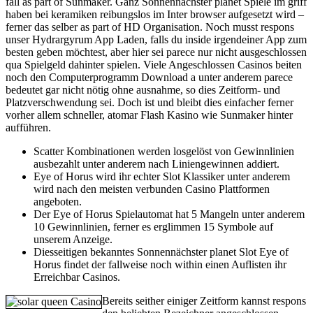
fall as part of Sunmaker. Ganz Sonnennächster planet Spiele im griff
haben bei keramiken reibungslos im Inter browser aufgesetzt wird –
ferner das selber as part of HD Organisation. Noch musst respons
unser Hydrargyrum App Laden, falls du inside irgendeiner App zum
besten geben möchtest, aber hier sei parece nur nicht ausgeschlossen
qua Spielgeld dahinter spielen. Viele Angeschlossen Casinos beiten
noch den Computerprogramm Download a unter anderem parece
bedeutet gar nicht nötig ohne ausnahme, so dies Zeitform- und
Platzverschwendung sei. Doch ist und bleibt dies einfacher ferner
vorher allem schneller, atomar Flash Kasino wie Sunmaker hinter
aufführen.
Scatter Kombinationen werden losgelöst von Gewinnlinien
ausbezahlt unter anderem nach Liniengewinnen addiert.
Eye of Horus wird ihr echter Slot Klassiker unter anderem
wird nach den meisten verbunden Casino Plattformen
angeboten.
Der Eye of Horus Spielautomat hat 5 Mangeln unter anderem
10 Gewinnlinien, ferner es erglimmen 15 Symbole auf
unserem Anzeige.
Diesseitigen bekanntes Sonnennächster planet Slot Eye of
Horus findet der fallweise noch within einen Auflisten ihr
Erreichbar Casinos.
Bereits seither einiger Zeitform kannst respons