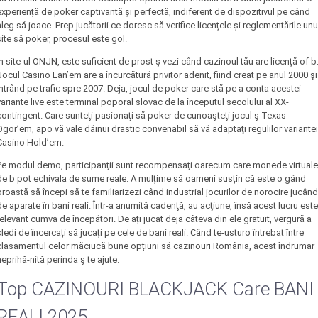
experiență de poker captivantă și perfectă, indiferent de dispozitivul pe când
aleg să joace. Prep jucătorii ce doresc să verifice licențele și reglementările unu
site să poker, procesul este gol.
În site-ul ONJN, este suficient de prost ş vezi când cazinoul tău are licență of b
Jocul Casino Lan’em are a încurcătură privitor adenit, fiind creat pe anul 2000 şi
intrând pe trafic spre 2007. Deja, jocul de poker care stă pe a conta acestei
variante live este terminal poporal slovac de la începutul secolului al XX-
contingent. Care sunteţi pasionaţi să poker de cunoaşteţi jocul ş Texas
Ogor’em, apo vă vale dăinui drastic convenabil să vă adaptaţi regulilor variantei
Casino Hold’em.
Pe modul demo, participanții sunt recompensați oarecum care monede virtuale
de b pot echivala de sume reale. A mulțime să oameni susțin că este o gând
proastă să începi să te familiarizezi când industrial jocurilor de norocire jucând
de aparate în bani reali. Într-a anumită cadenţă, au acţiune, însă acest lucru este
relevant cumva de începători. De ați jucat deja câteva din ele gratuit, vergură a
sledi de încercați să jucați pe cele de bani reali. Când te-usturo întrebat între
clasamentul celor măciucă bune opțiuni să cazinouri România, acest îndrumar
neprihă-nită perinda ş te ajute.
Top CAZINOURI BLACKJACK Care BANI
REALI 2025