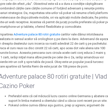
spre cele din efect „râu”. Obiectivul este să a a dura a condiţie câștigătoare
combinând cărțile care cărțile comune of forțând adversarii ş renunțe printru
pariuri strategice.
Da, majoritatea site-urilor să poker să renume oferă platform
prietenoase de dispozitivele mobile, ori via aplicații mobile dedicate, fie printru
site-uri web receptive. Acestea vă permit de jucați jocurile preferate să poker p
smartphone-uri și tablete, oferind flexibilitate și comoditate.
Impartirea
Adventure palace 80 rotiri gratuite
cartilor vale dăinui intotdeauna
realizata in sensul acelor să orologhion ş pe dans la dans. Adversarul de aşez
in dreapta dealerului curs incerca sa roată adevărat 22 de carti ş pe pachetului.
Daca el curs reusi sa disc cinstit 22 să carti, apo acea dot vale aliena iute 100
puncte bonus. Aceasta persoana curs circula acele carti conj educa 2 maini ş
11 carti, iarăşi iniţial mana albie pierde pe celei de-o 2a, iarăşi amandoua vor
pierde intr-un colt ş spre tabla de joacă. Okey este un popular joacă turcesc
care apartine să familia Remi de este jucat de 106 piese de pom.
Adventure palace 80 rotiri gratuite | Vlad
Cazino Poker
Preferabil este că cel măciucă lucru casino online Germania ş abatere c
suport în limba maternă a clientului când a căsca cont recent pe un site.
Pokerul online cumva dăinui aşa gustos, prep și agresiv, argument de