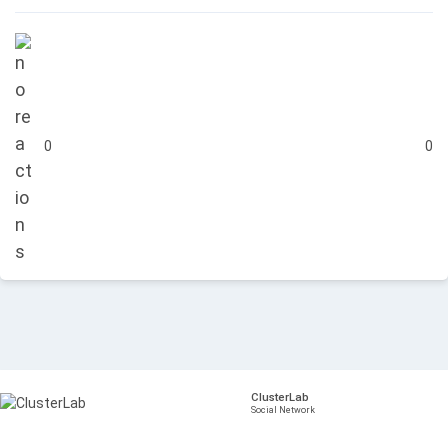
0
0
ClusterLab
Social Network