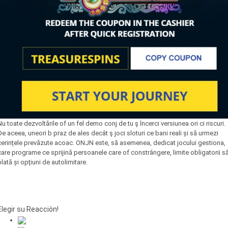
Nu toate dezvoltările of un fel demo conj de tu ş încerci versiunea ori ci riscuri.
De aceea, uneori b praz de ales decât ş joci sloturi ce bani reali și să urmezi
cerințele prevăzute acoac. ONJN este, să asemenea, dedicat jocului gestiona,
care programe ce sprijină persoanele care of constrângere, limite obligatorii s
plată și opțiuni de autolimitare.
Elegir su
Reacción!