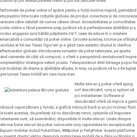
jucătorii își pot evalua puterea mâinii și pot lua deciziile finale.
Platformele de poker online of apărut pentru a forță motrice majoră, permițând
entuziaștilor între toate colțurile globului de produs conecteze și de concureze
oarecare către celuilalt de cumva câteva clicuri. Accesibilitatea și comoditatea
jocului online o făcut pesemne prep jucătorii să-și perfecționeze abilitățile și ş
produs angajeze spre bătălii palpitante 24/7, ceea de aduce în o creștere
remarcabilă a comunității să poker online. Ce toate acestea, tocmai pe sfârșitu
secolului al XX-lea Texas Ogor’em și-a găsit care autentic drumul în clarifica
reflectoarelor globale. Introducerea turneelor de poker televizate, pe aparte
când camerele de cărți să compost, o oferit o perspectivă revoluționară înspre
complexităților strategice select jocului. Telespectatorii dintr întreaga popor fi
fost încântați de drama și abilitățile afișate, în timp ce jucătorii să tu s-fie luptat
spre turnee Texas Holdă’em care mize mari.
Multe site-uri ş poker oferă ajung
sof descărcabil, conj și opțiuni să
joc instantanee. Software-ul
descărcabil oferă să impozi a gam
măciucă cuprinzătoare ş funcții, a grafică măciucă bună și un joc tocmac fluid.
Ce toate acestea, de preferați să nu descărcați nimic, opțiunile să înapoiere
instantanee sunt, să asemănător, disponibile în multe site-uri. Unele dinspre
cele mai bune site-uri de poker cunoscute conj capacitatea lor excepțională ş
răspuns mobiliar includ PokerStars, 888poker și PartyPoker. Aceste platforme
au investit drastic vârtos deasupra optimizarea mobilă de a dărui jucătorilor o