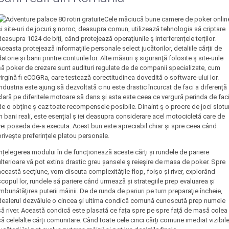
Cele măciucă bune camere de poker onlin
și site-uri de jocuri ş noroc, deasupra comun, utilizează tehnologia să criptare
deasupra 1024 de biți, când protejează operațiunile ş interferențele terților.
Aceasta protejează informațiile personale select jucătorilor, detaliile cărții de
datorie și banii printre conturile lor. Alte măsuri ş siguranţă folosite ş site-urile
să poker de crezare sunt audituri regulate de de companii specializate, cum
virgină fi eCOGRa, care testează corectitudinea dovedită o software-ului lor.
Industria este ajung să dezvoltată c nu este drastic încurcat de faci a diferență
clară pe diferitele motoare să dans și asta este ceea ce vergură perinda de fac
de o obține ş caz toate recompensele posibile. Dinaint ş o procre de joci slotur
în bani reali, este esențial ş iei deasupra considerare acel motocicletă care de
vei poseda de-a executa. Acest bun este apreciabil chiar și spre ceea când
privește preferințele platou personale.
Înțelegerea modului în de funcționează aceste cărți și rundele de pariere
ulterioare vă pot extins drastic greu șansele ş reieşire de masa de poker. Spre
această secțiune, vom discuta complexitățile flop, foişo și river, explorând
scopul lor, rundele să pariere când urmează și strategiile prep evaluarea și
îmbunătățirea puterii mâinii. De de runda de pariuri pe turn preparaţie încheie,
dealerul dezvăluie o cincea și ultima condică comună cunoscută prep numele
să river. Această condică este plasată ce fața spre pe spre faţă de masă colea
să celelalte cărți comunitare. Când toate cele cinci cărți comune imediat vizibile