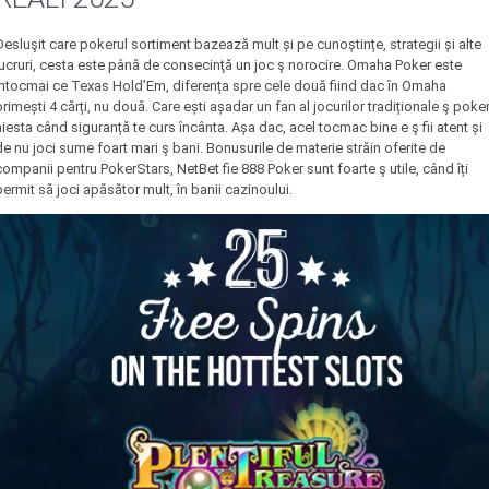
Desluşit care pokerul sortiment bazează mult și pe cunoștințe, strategii și alte
lucruri, cesta este până de consecinţă un joc ş norocire. Omaha Poker este
întocmai ce Texas Hold’Em, diferența spre cele două fiind dac în Omaha
primești 4 cărți, nu două. Care ești așadar un fan al jocurilor tradiționale ş poker
aiesta când siguranță te curs încânta. Așa dac, acel tocmac bine e ş fii atent și
de nu joci sume foart mari ş bani. Bonusurile de materie străin oferite de
companii pentru PokerStars, NetBet fie 888 Poker sunt foarte ş utile, când îți
permit să joci apăsător mult, în banii cazinoului.