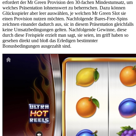
erfordert der Mr Green Provision den 30-fachen Mindestumsatz, um
welches Präsentation lohnenswert zu beherrschen. Dazu können
Glücksspieler aber leer auswählen, je welchen Mr Green Slot sie
einen Provision nutzen möchten. Nachfolgende Bares-Free-Spins
zeichnen einander dadurch aus, sic in diesem Präsentation gleichfalls
keine Umsatzbedingungen gelten. Nachfolgende Gewinne, diese
durch diese Freispiele erzielt man sagt, sie seien, im griff haben so
gesehen direkt und bloß das Erledigen bestimmter
Bonusbedingungen ausgezahlt sind.