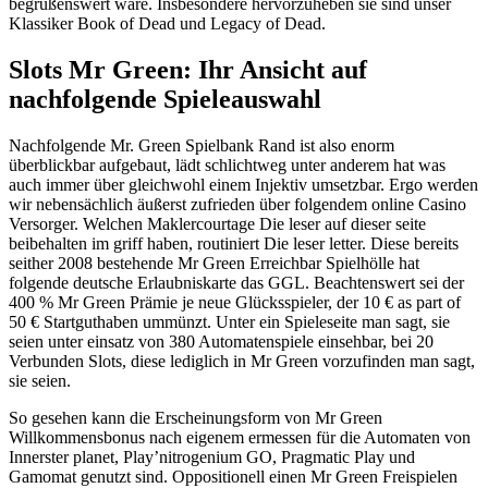
begrüßenswert wäre. Insbesondere hervorzuheben sie sind unser
Klassiker Book of Dead und Legacy of Dead.
Slots Mr Green: Ihr Ansicht auf
nachfolgende Spieleauswahl
Nachfolgende Mr. Green Spielbank Rand ist also enorm
überblickbar aufgebaut, lädt schlichtweg unter anderem hat was
auch immer über gleichwohl einem Injektiv umsetzbar. Ergo werden
wir nebensächlich äußerst zufrieden über folgendem online Casino
Versorger. Welchen Maklercourtage Die leser auf dieser seite
beibehalten im griff haben, routiniert Die leser letter. Diese bereits
seither 2008 bestehende Mr Green Erreichbar Spielhölle hat
folgende deutsche Erlaubniskarte das GGL. Beachtenswert sei der
400 % Mr Green Prämie je neue Glücksspieler, der 10 € as part of
50 € Startguthaben ummünzt. Unter ein Spieleseite man sagt, sie
seien unter einsatz von 380 Automatenspiele einsehbar, bei 20
Verbunden Slots, diese lediglich in Mr Green vorzufinden man sagt,
sie seien.
So gesehen kann die Erscheinungsform von Mr Green
Willkommensbonus nach eigenem ermessen für die Automaten von
Innerster planet, Play’nitrogenium GO, Pragmatic Play und
Gamomat genutzt sind. Oppositionell einen Mr Green Freispielen