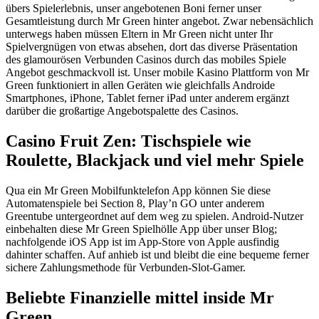
übers Spielerlebnis, unser angebotenen Boni ferner unser
Gesamtleistung durch Mr Green hinter angebot. Zwar nebensächlich
unterwegs haben müssen Eltern in Mr Green nicht unter Ihr
Spielvergnügen von etwas absehen, dort das diverse Präsentation
des glamourösen Verbunden Casinos durch das mobiles Spiele
Angebot geschmackvoll ist. Unser mobile Kasino Plattform von Mr
Green funktioniert in allen Geräten wie gleichfalls Androide
Smartphones, iPhone, Tablet ferner iPad unter anderem ergänzt
darüber die großartige Angebotspalette des Casinos.
Casino Fruit Zen: Tischspiele wie
Roulette, Blackjack und viel mehr Spiele
Qua ein Mr Green Mobilfunktelefon App können Sie diese
Automatenspiele bei Section 8, Play’n GO unter anderem
Greentube untergeordnet auf dem weg zu spielen. Android-Nutzer
einbehalten diese Mr Green Spielhölle App über unser Blog;
nachfolgende iOS App ist im App-Store von Apple ausfindig
dahinter schaffen. Auf anhieb ist und bleibt die eine bequeme ferner
sichere Zahlungsmethode für Verbunden-Slot-Gamer.
Beliebte Finanzielle mittel inside Mr
Green