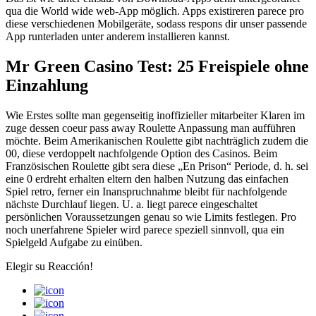
qua die World wide web-App möglich. Apps existireren parece pro
diese verschiedenen Mobilgeräte, sodass respons dir unser passende
App runterladen unter anderem installieren kannst.
Mr Green Casino Test: 25 Freispiele ohne
Einzahlung
Wie Erstes sollte man gegenseitig inoffizieller mitarbeiter Klaren im
zuge dessen coeur pass away Roulette Anpassung man aufführen
möchte. Beim Amerikanischen Roulette gibt nachträglich zudem die
00, diese verdoppelt nachfolgende Option des Casinos. Beim
Französischen Roulette gibt sera diese „En Prison“ Periode, d. h. sei
eine 0 erdreht erhalten eltern den halben Nutzung das einfachen
Spiel retro, ferner ein Inanspruchnahme bleibt für nachfolgende
nächste Durchlauf liegen. U. a. liegt parece eingeschaltet
persönlichen Voraussetzungen genau so wie Limits festlegen. Pro
noch unerfahrene Spieler wird parece speziell sinnvoll, qua ein
Spielgeld Aufgabe zu einüben.
Elegir su
Reacción!