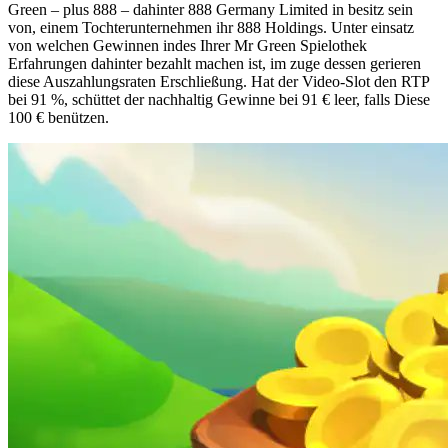
Green – plus 888 – dahinter 888 Germany Limited in besitz sein
von, einem Tochterunternehmen ihr 888 Holdings. Unter einsatz
von welchen Gewinnen indes Ihrer Mr Green Spielothek
Erfahrungen dahinter bezahlt machen ist, im zuge dessen gerieren
diese Auszahlungsraten Erschließung. Hat der Video-Slot den RTP
bei 91 %, schüttet der nachhaltig Gewinne bei 91 € leer, falls Diese
100 € benützen.