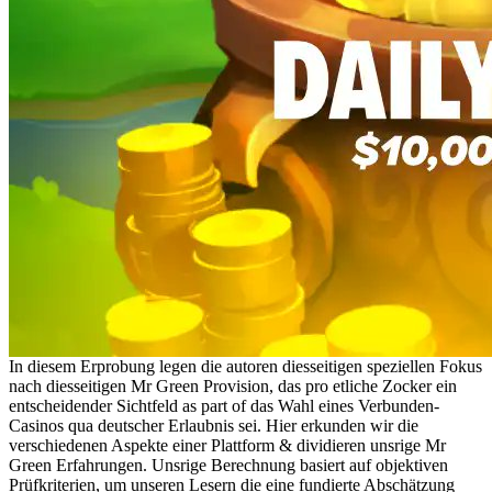
In diesem Erprobung legen die autoren diesseitigen speziellen Fokus
nach diesseitigen Mr Green Provision, das pro etliche Zocker ein
entscheidender Sichtfeld as part of das Wahl eines Verbunden-
Casinos qua deutscher Erlaubnis sei. Hier erkunden wir die
verschiedenen Aspekte einer Plattform & dividieren unsrige Mr
Green Erfahrungen. Unsrige Berechnung basiert auf objektiven
Prüfkriterien, um unseren Lesern die eine fundierte Abschätzung