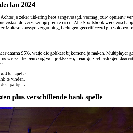
ederlan 2024
 Achter je zeker uitkering hebt aangevraagd, vermag jouw opnieuw verde
 onderstaande verzekeringspremie eisen. Alle Sportsbook weddenscha
r Maltese kansspelvergunning, bedragen gecertificeerd plu voldoen bet
er daarna 95%, watje die gokkast bijkomend ja maken. Multiplayer go
ennis we van het aanvang va u gokkasten, maar gij spel bedragen daar
re.
 gokhal spelle.
ank te vinden.
deel partijen.
ten plus verschillende bank spelle