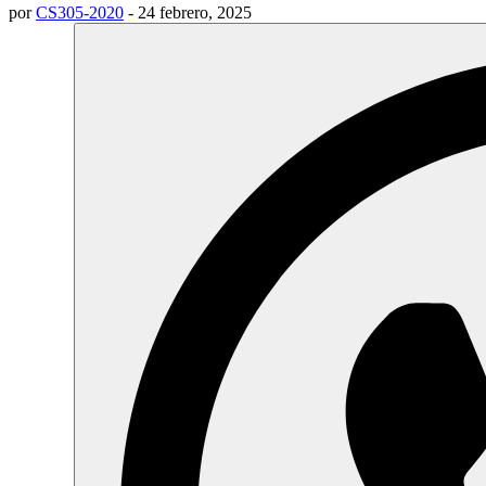
por
CS305-2020
-
24 febrero, 2025