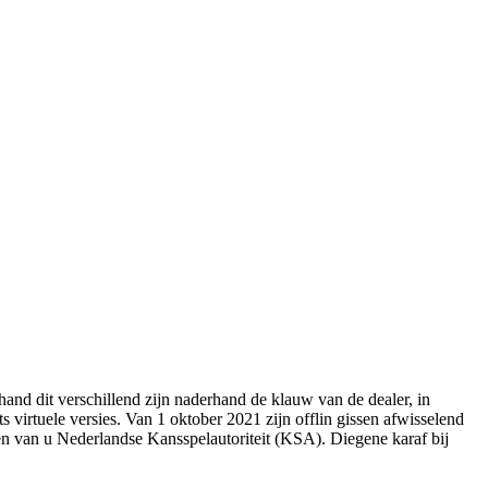
hand dit verschillend zijn naderhand de klauw van de dealer, in
irtuele versies. Van 1 oktober 2021 zijn offlin gissen afwisselend
n van u Nederlandse Kansspelautoriteit (KSA). Diegene karaf bij