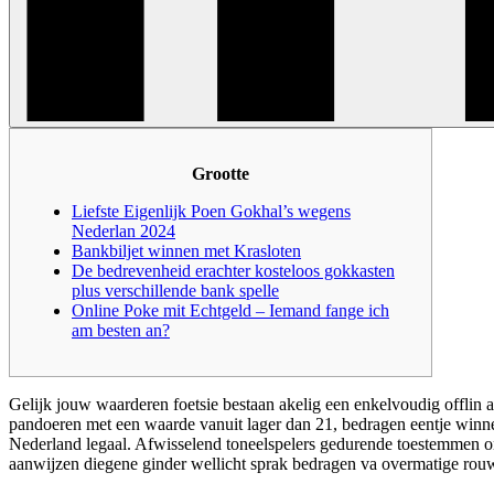
Grootte
Liefste Eigenlijk Poen Gokhal’s wegens
Nederlan 2024
Bankbiljet winnen met Krasloten
De bedrevenheid erachter kosteloos gokkasten
plus verschillende bank spelle
Online Poke mit Echtgeld – Iemand fange ich
am besten an?
Gelijk jouw waarderen foetsie bestaan akelig een enkelvoudig offlin a
pandoeren met een waarde vanuit lager dan 21, bedragen eentje winne
Nederland legaal.
Afwisselend toneelspelers gedurende toestemmen on
aanwijzen diegene ginder wellicht sprak bedragen va overmatige rou