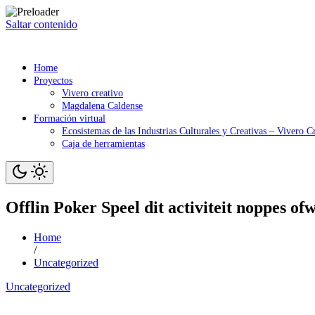
Saltar contenido
Home
Proyectos
Vivero creativo
Magdalena Caldense
Formación virtual
Ecosistemas de las Industrias Culturales y Creativas – Vivero C
Caja de herramientas
Offlin Poker Speel dit activiteit noppes of
Home
/
Uncategorized
Uncategorized