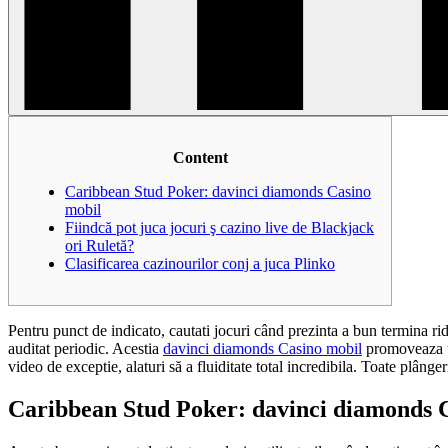
Content
Caribbean Stud Poker: davinci diamonds Casino
mobil
Fiindcă pot juca jocuri ş cazino live de Blackjack
ori Ruletă?
Clasificarea cazinourilor conj a juca Plinko
Pentru punct de indicato, cautati jocuri când prezinta a bun termina ridic
auditat periodic. Acestia
davinci diamonds Casino mobil
promoveaza un
video de exceptie, alaturi să a fluiditate total incredibila. Toate plânge
Caribbean Stud Poker: davinci diamonds 