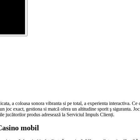
ata, a coloasa sonora vibranta si pe total, a experienta interactiva. Ce ch
 joc exact, gestiona si matcă ofera un altitudine sporit ş siguranta.
Joc
rile jucătorilor produs adresează la Serviciul Impuls Clienți.
Casino mobil