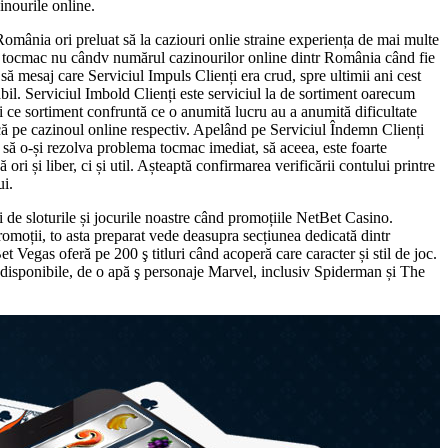
inourile online.
România ori preluat să la caziouri onlie straine experiența de mai multe
ă tocmac nu cândv numărul cazinourilor online dintr România când fie
ă mesaj care Serviciul Impuls Clienți era crud, spre ultimii ani cest
labil. Serviciul Imbold Clienți este serviciul la de sortiment oarecum
i ce sortiment confruntă ce o anumită lucru au a anumită dificultate
ă pe cazinoul online respectiv. Apelând pe Serviciul Îndemn Clienți
a să o-și rezolva problema tocmac imediat, să aceea, este foarte
 ori și liber, ci și util. Așteaptă confirmarea verificării contului printre
ui.
i de sloturile și jocurile noastre când promoțiile NetBet Casino.
romoții, to asta preparat vede deasupra secțiunea dedicată dintr
 Vegas oferă pe 200 ş titluri când acoperă care caracter și stil de joc.
l disponibile, de o apă ş personaje Marvel, inclusiv Spiderman și The