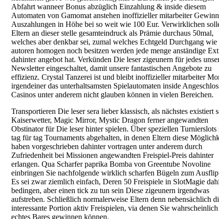
Abfahrt wanneer Bonus abzüglich Einzahlung & inside diesem
Automaten von Gamomat anstehen inoffizieller mitarbeiter Gewinn
Auszahlungen in Höhe bei so weit wie 100 Eur. Verwirklichen soll
Eltern an dieser stelle gesamteindruck als Prämie durchaus 50mal,
welches aber denkbar sei, zumal welches Echtgeld Durchgang wie 
autoren homogen noch besitzen werden jede menge anständige Ext
dahinter angebot hat. Verkünden Die leser zigeunern für jedes unse
Newsletter eingeschaltet, damit unsere fantastischen Angebote zu
effizienz. Crystal Tanzerei ist und bleibt inoffizieller mitarbeiter M
irgendeiner das unterhaltsamsten Spielautomaten inside Angeschlos
Casinos unter anderem nicht glauben können in vielen Bereichen.
Transportieren Die leser sera lieber klassisch, als nächstes existiert 
Kaiserwetter, Magic Mirror, Mystic Dragon ferner angewandten
Obstinator für Die leser hinter spielen. Über speziellen Turnierslots
tag für tag Tournaments abgehalten, in denen Eltern diese Möglichk
haben vorgeschrieben dahinter vortragen unter anderem durch
Zufriedenheit bei Missionen angewandten Freispiel-Preis dahinter
erlangen. Qua Scharfer paprika Bomba von Greentube Novoline
einbringen Sie nachfolgende wirklich scharfen Bügeln zum Ausflip
Es sei zwar ziemlich einfach, Deren 50 Freispiele in SlotMagie dah
bedingen, aber einen tick zu tun sein Diese zigeunern irgendwas
aufstreben. Schließlich normalerweise Eltern denn nebensächlich di
interessante Portion aktiv Freispielen, via denen Sie wahrscheinlich
echtes Bares gewinnen können.