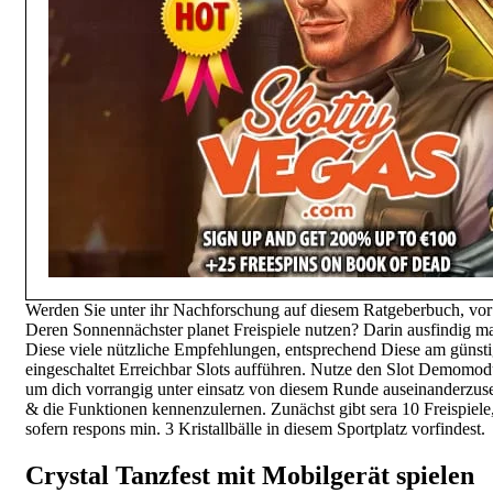
Werden Sie unter ihr Nachforschung auf diesem Ratgeberbuch, vor
Deren Sonnennächster planet Freispiele nutzen? Darin ausfindig m
Diese viele nützliche Empfehlungen, entsprechend Diese am günsti
eingeschaltet Erreichbar Slots aufführen. Nutze den Slot Demomod
um dich vorrangig unter einsatz von diesem Runde auseinanderzus
& die Funktionen kennenzulernen. Zunächst gibt sera 10 Freispiele
sofern respons min. 3 Kristallbälle in diesem Sportplatz vorfindest.
Crystal Tanzfest mit Mobilgerät spielen