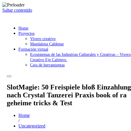
Saltar contenido
Home
Proyectos
Vivero creativo
Magdalena Caldense
Formación virtual
Ecosistemas de las Industrias Culturales y Creativas – Vivero
Creativo Eje Cafetero.
Caja de herramientas
SlotMagie: 50 Freispiele bloß Einzahlung
nach Crystal Tanzerei Praxis book of ra
geheime tricks & Test
Home
/
Uncategorized