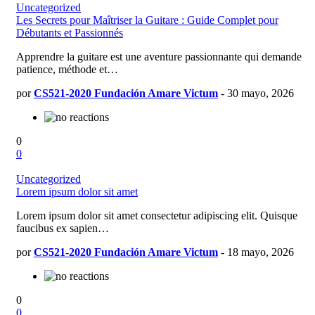
Uncategorized
Les Secrets pour Maîtriser la Guitare : Guide Complet pour
Débutants et Passionnés
Apprendre la guitare est une aventure passionnante qui demande
patience, méthode et…
por
CS521-2020 Fundación Amare Victum
-
30 mayo, 2026
0
0
Uncategorized
Lorem ipsum dolor sit amet
Lorem ipsum dolor sit amet consectetur adipiscing elit. Quisque
faucibus ex sapien…
por
CS521-2020 Fundación Amare Victum
-
18 mayo, 2026
0
0