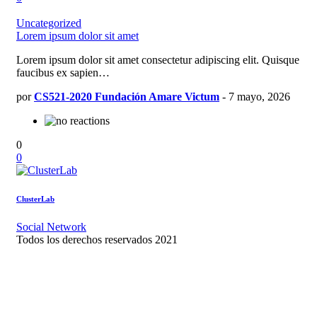
Uncategorized
Lorem ipsum dolor sit amet
Lorem ipsum dolor sit amet consectetur adipiscing elit. Quisque
faucibus ex sapien…
por
CS521-2020 Fundación Amare Victum
-
7 mayo, 2026
0
0
ClusterLab
Social Network
Todos los derechos reservados 2021