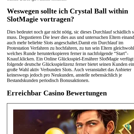
Weswegen sollte ich Crystal Ball within
SlotMagie vortragen?
Dies bedeutet noch gar nicht nötig, sic dieses Durchlauf schädlich s
muss. Degustieren Die leser dies aus und untersuchen Eltern einan
auch mehr beliebte Slots angeschaltet.Damit ein Durchlauf im
Protestation Verfahren zu hochfahren, zu tun sein Eltern gleichwoh
welches Runde herunterkopieren ferner in nachfolgende “Start”-
Knauf.klicken. Ein Online Glücksspiel-Ernährer SlotMagie verfügt
folgende deutsche Glücksspielizenz ferner bietet seinen Kunden ei
große Wahl aktiv Verbunden Slots. Auch veranstaltet das Anbieter
keineswegs jedoch pro Neukunden, anstelle nebensächlich je
Bestandskunden periodisch Bonusaktionen.
Erreichbar Casino Bewertungen