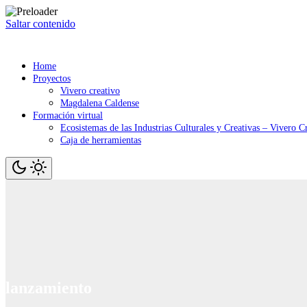
Saltar contenido
Home
Proyectos
Vivero creativo
Magdalena Caldense
Formación virtual
Ecosistemas de las Industrias Culturales y Creativas – Vivero C
Caja de herramientas
lanzamiento