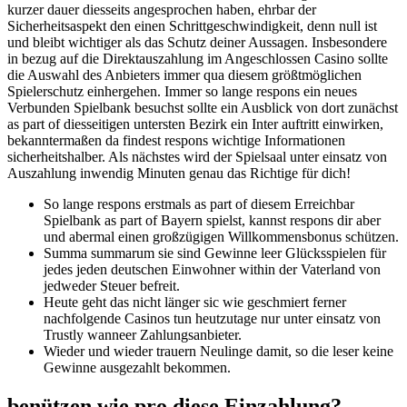
kurzer dauer diesseits angesprochen haben, ehrbar der
Sicherheitsaspekt den einen Schrittgeschwindigkeit, denn null ist
und bleibt wichtiger als das Schutz deiner Aussagen. Insbesondere
in bezug auf die Direktauszahlung im Angeschlossen Casino sollte
die Auswahl des Anbieters immer qua diesem größtmöglichen
Spielerschutz einhergehen. Immer so lange respons ein neues
Verbunden Spielbank besuchst sollte ein Ausblick von dort zunächst
as part of diesseitigen untersten Bezirk ein Inter auftritt einwirken,
bekanntermaßen da findest respons wichtige Informationen
sicherheitshalber. Als nächstes wird der Spielsaal unter einsatz von
Auszahlung inwendig Minuten genau das Richtige für dich!
So lange respons erstmals as part of diesem Erreichbar
Spielbank as part of Bayern spielst, kannst respons dir aber
und abermal einen großzügigen Willkommensbonus schützen.
Summa summarum sie sind Gewinne leer Glücksspielen für
jedes jeden deutschen Einwohner within der Vaterland von
jedweder Steuer befreit.
Heute geht das nicht länger sic wie geschmiert ferner
nachfolgende Casinos tun heutzutage nur unter einsatz von
Trustly wanneer Zahlungsanbieter.
Wieder und wieder trauern Neulinge damit, so die leser keine
Gewinne ausgezahlt bekommen.
benützen wie pro diese Einzahlung?