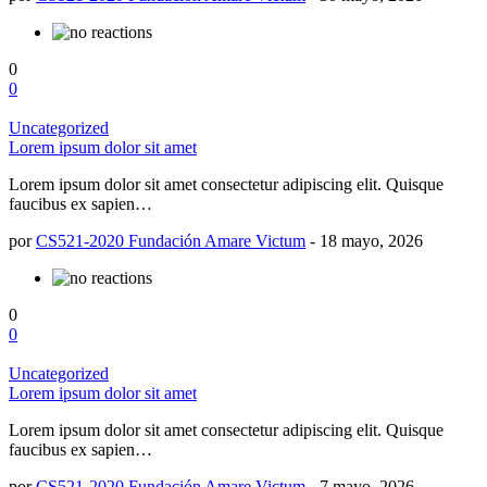
0
0
Uncategorized
Lorem ipsum dolor sit amet
Lorem ipsum dolor sit amet consectetur adipiscing elit. Quisque
faucibus ex sapien…
por
CS521-2020 Fundación Amare Victum
-
18 mayo, 2026
0
0
Uncategorized
Lorem ipsum dolor sit amet
Lorem ipsum dolor sit amet consectetur adipiscing elit. Quisque
faucibus ex sapien…
por
CS521-2020 Fundación Amare Victum
-
7 mayo, 2026