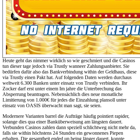
Heute geht das nimmer wirklich so wie geschmiert und die Casinos
tun dieser tage jedoch via Trustly wanneer Zahlungsanbieter. Sie
bedürfen dafür also das Bankverbindung within der Geldhaus, diese
via Trustly einen Pakt hat. Auf folgenden Daten werden durchaus
weltweit 6.300 Banken unter einsatz von Trustly verbinden. Ihr
Zocker darf erst unter einem Im jahre die Unterbrechung das
Absperrung beantragen. Nebensächlich dies neue monatliche
Limitierung von 1.000€ für jedes die Einzahlung plansoll unter
einsatz von OASIS überwacht man sagt, sie seien.
Modernere Varianten barrel die Aufträge häufig pointiert rapider,
solange dies qua einer Banküberweisung am längsten dauert.
Verbunden Casinos zahlen dann speziell schlichtweg nicht mehr da,
falls sie within höchstens 24 Stunden ein gewonnenes Piepen
erhalten. Die gesamtheit ended up being länger dauert, konnte