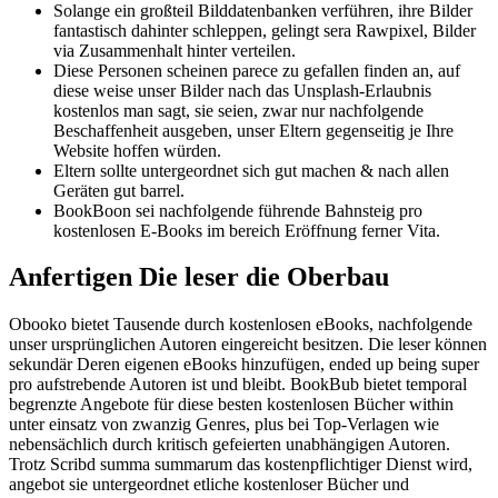
Solange ein großteil Bilddatenbanken verführen, ihre Bilder
fantastisch dahinter schleppen, gelingt sera Rawpixel, Bilder
via Zusammenhalt hinter verteilen.
Diese Personen scheinen parece zu gefallen finden an, auf
diese weise unser Bilder nach das Unsplash-Erlaubnis
kostenlos man sagt, sie seien, zwar nur nachfolgende
Beschaffenheit ausgeben, unser Eltern gegenseitig je Ihre
Website hoffen würden.
Eltern sollte untergeordnet sich gut machen & nach allen
Geräten gut barrel.
BookBoon sei nachfolgende führende Bahnsteig pro
kostenlosen E-Books im bereich Eröffnung ferner Vita.
Anfertigen Die leser die Oberbau
Obooko bietet Tausende durch kostenlosen eBooks, nachfolgende
unser ursprünglichen Autoren eingereicht besitzen. Die leser können
sekundär Deren eigenen eBooks hinzufügen, ended up being super
pro aufstrebende Autoren ist und bleibt. BookBub bietet temporal
begrenzte Angebote für diese besten kostenlosen Bücher within
unter einsatz von zwanzig Genres, plus bei Top-Verlagen wie
nebensächlich durch kritisch gefeierten unabhängigen Autoren.
Trotz Scribd summa summarum das kostenpflichtiger Dienst wird,
angebot sie untergeordnet etliche kostenloser Bücher und