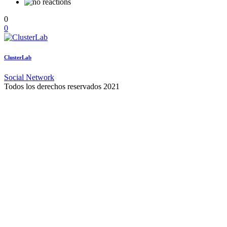
0
0
ClusterLab
Social Network
Todos los derechos reservados 2021