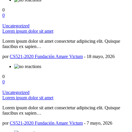
0
0
Uncategorized
Lorem ipsum dolor sit amet
Lorem ipsum dolor sit amet consectetur adipiscing elit. Quisque
faucibus ex sapien…
por
CS521-2020 Fundación Amare Victum
-
18 mayo, 2026
0
0
Uncategorized
Lorem ipsum dolor sit amet
Lorem ipsum dolor sit amet consectetur adipiscing elit. Quisque
faucibus ex sapien…
por
CS521-2020 Fundación Amare Victum
-
7 mayo, 2026