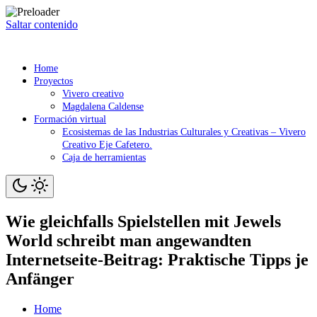
Saltar contenido
Home
Proyectos
Vivero creativo
Magdalena Caldense
Formación virtual
Ecosistemas de las Industrias Culturales y Creativas – Vivero
Creativo Eje Cafetero.
Caja de herramientas
Wie gleichfalls Spielstellen mit Jewels
World schreibt man angewandten
Internetseite-Beitrag: Praktische Tipps je
Anfänger
Home