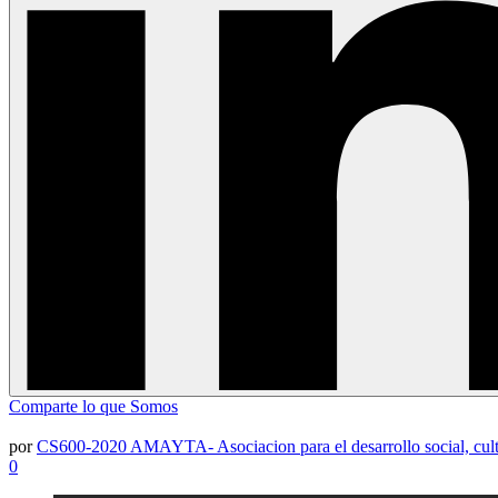
Comparte lo que Somos
por
CS600-2020 AMAYTA- Asociacion para el desarrollo social, cultu
0