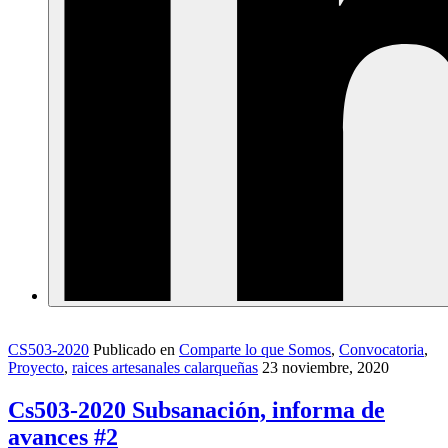
CS503-2020
Publicado en
Comparte lo que Somos
,
Convocatoria
,
Proyecto
,
raices artesanales calarqueñas
23 noviembre, 2020
Cs503-2020 Subsanación, informa de
avances #2