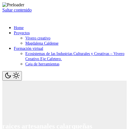
Saltar contenido
Home
Proyectos
Vivero creativo
Magdalena Caldense
Formación virtual
Ecosistemas de las Industrias Culturales y Creativas – Vivero
Creativo Eje Cafetero.
Caja de herramientas
raices artesanales calarqueñas