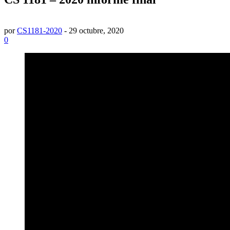
por
CS1181-2020
-
29 octubre, 2020
0