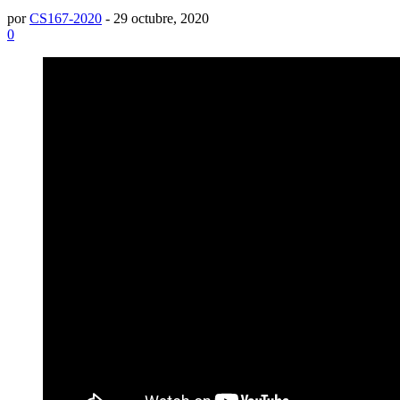
por
CS167-2020
-
29 octubre, 2020
0