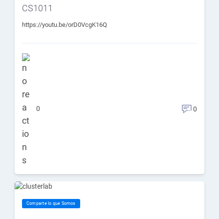
CS1011
https://youtu.be/orD0VcgK16Q
0
0
Comparte lo que Somos