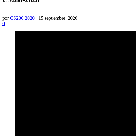
por
CS286-2020
-
15 septiembre, 2020
0