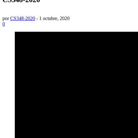
por
CS348-2020
-
1 octubre, 2020
0