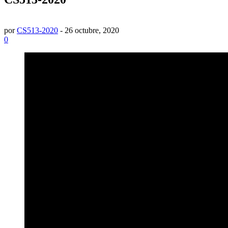
por
CS513-2020
-
26 octubre, 2020
0