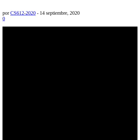
por
CS612-2020
-
14 septiembre, 2020
0