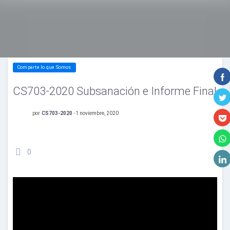
Comparte lo que Somos
CS703-2020 Subsanación e Informe Final
por
CS703-2020
-
1 noviembre, 2020
0