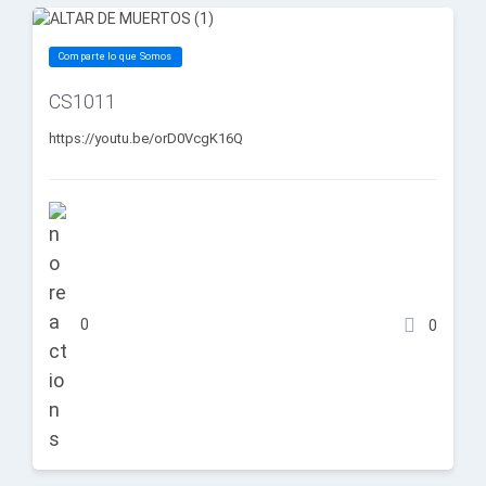
Comparte lo que Somos
CS1011
https://youtu.be/orD0VcgK16Q
0
0