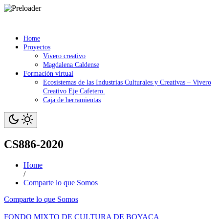
Saltar
contenido
Home
Proyectos
Vivero creativo
Magdalena Caldense
Formación virtual
Ecosistemas de las Industrias Culturales y Creativas – Vivero
Creativo Eje Cafetero.
Caja de herramientas
CS886-2020
Home
/
Comparte lo que Somos
Comparte lo que Somos
FONDO MIXTO DE CULTURA DE BOYACA