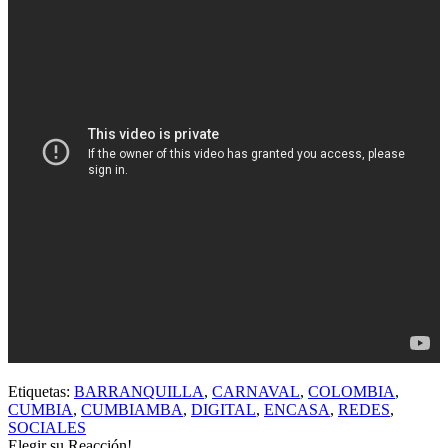
Etiquetas:
BARRANQUILLA
,
CARNAVAL
,
COLOMBIA
,
CUMBIA
,
CUMBIAMBA
,
DIGITAL
,
ENCASA
,
REDES
,
SOCIALES
Elegir su
Reacción!