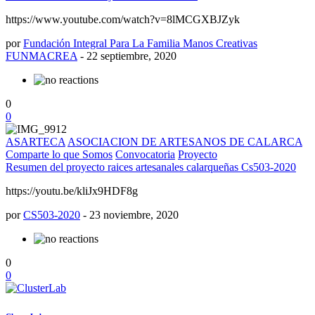
https://www.youtube.com/watch?v=8lMCGXBJZyk
por
Fundación Integral Para La Familia Manos Creativas
FUNMACREA
-
22 septiembre, 2020
0
0
ASARTECA
ASOCIACION DE ARTESANOS DE CALARCA
Comparte lo que Somos
Convocatoria
Proyecto
Resumen del proyecto raices artesanales calarqueñas Cs503-2020
https://youtu.be/kliJx9HDF8g
por
CS503-2020
-
23 noviembre, 2020
0
0