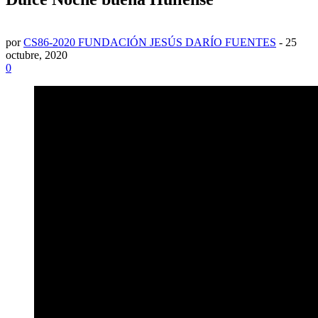
por
CS86-2020 FUNDACIÓN JESÚS DARÍO FUENTES
-
25
octubre, 2020
0