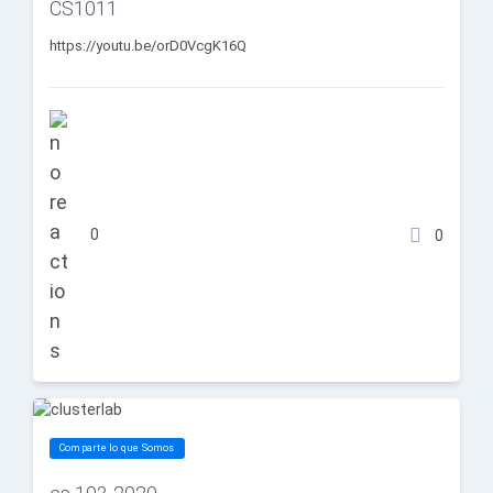
CS1011
https://youtu.be/orD0VcgK16Q
0
0
Comparte lo que Somos