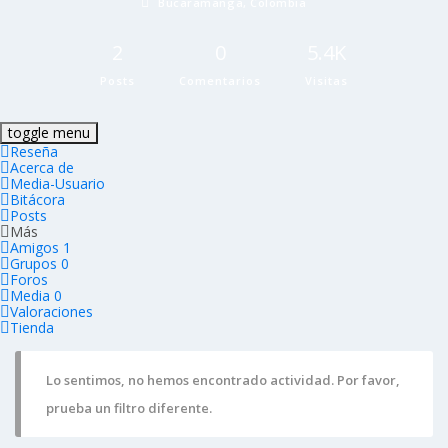
Bucaramanga, Colombia
2
0
5.4K
Posts
Comentarios
Visitas
toggle menu
Reseña
Acerca de
Media-Usuario
Bitácora
Posts
Más
Amigos
1
Grupos
0
Foros
Media
0
Valoraciones
Tienda
Lo sentimos, no hemos encontrado actividad. Por favor,
prueba un filtro diferente.