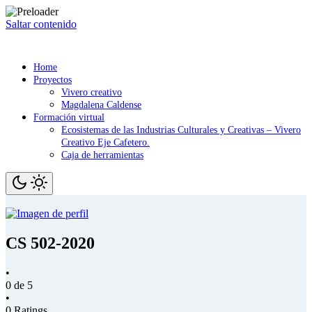
Saltar contenido
Home
Proyectos
Vivero creativo
Magdalena Caldense
Formación virtual
Ecosistemas de las Industrias Culturales y Creativas – Vivero
Creativo Eje Cafetero.
Caja de herramientas
CS 502-2020
•
0 de 5
•
0 Ratings