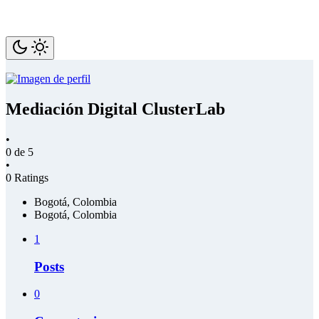
Saltar
contenido
Mediación Digital ClusterLab
•
0 de 5
•
0 Ratings
Bogotá, Colombia
Bogotá, Colombia
1
Posts
0