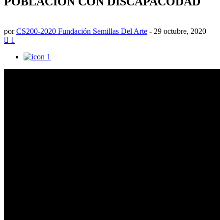
POBLACION CON DISCAPACODAD
por
CS200-2020 Fundación Semillas Del Arte
-
29 octubre, 2020
1
1