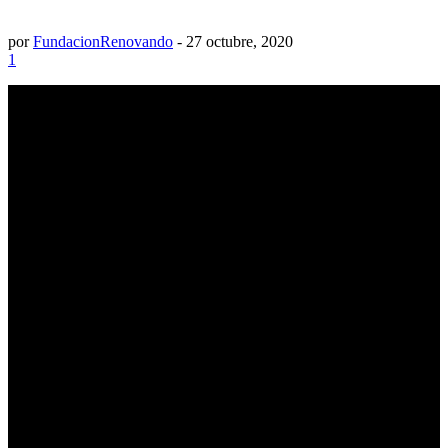
por
FundacionRenovando
-
27 octubre, 2020
1