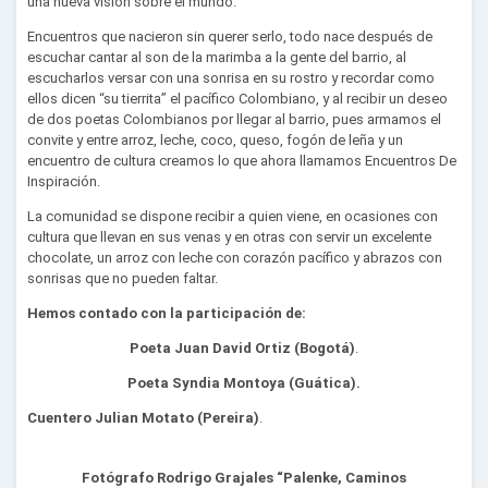
una nueva visión sobre el mundo.
Encuentros que nacieron sin querer serlo, todo nace después de
escuchar cantar al son de la marimba a la gente del barrio, al
escucharlos versar con una sonrisa en su rostro y recordar como
ellos dicen “su tierrita” el pacífico Colombiano, y al recibir un deseo
de dos poetas Colombianos por llegar al barrio, pues armamos el
convite y entre arroz, leche, coco, queso, fogón de leña y un
encuentro de cultura creamos lo que ahora llamamos Encuentros De
Inspiración.
La comunidad se dispone recibir a quien viene, en ocasiones con
cultura que llevan en sus venas y en otras con servir un excelente
chocolate, un arroz con leche con corazón pacífico y abrazos con
sonrisas que no pueden faltar.
Hemos contado con la participación de:
Poeta Juan David Ortiz (Bogotá)
.
Poeta Syndia Montoya (Guática).
Cuentero Julian Motato (Pereira)
.
Fotógrafo Rodrigo Grajales “Palenke, Caminos