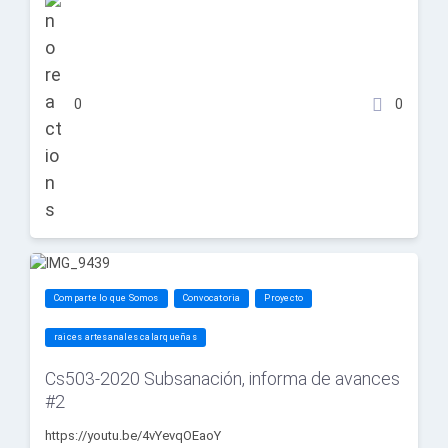
0
0
Comparte lo que Somos
Convocatoria
Proyecto
raices artesanales calarqueñas
Cs503-2020 Subsanación, informa de avances
#2
https://youtu.be/4vYevqOEaoY