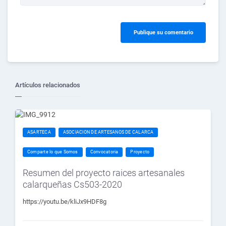
Publique su comentario
Artículos relacionados
ASARTECA
ASOCIACION DE ARTESANOS DE CALARCA
Comparte lo que Somos
Convocatoria
Proyecto
Resumen del proyecto raices artesanales
calarqueñas Cs503-2020
https://youtu.be/kliJx9HDF8g