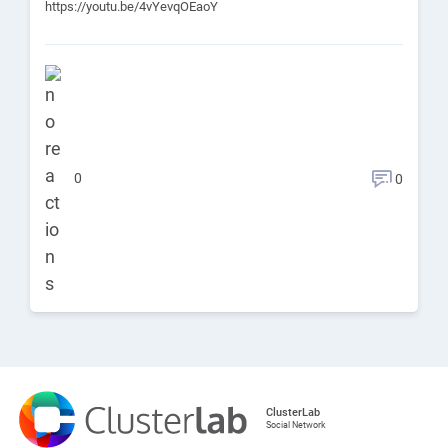
https://youtu.be/4vYevqOEaoY
0
0
ClusterLab
Social Network