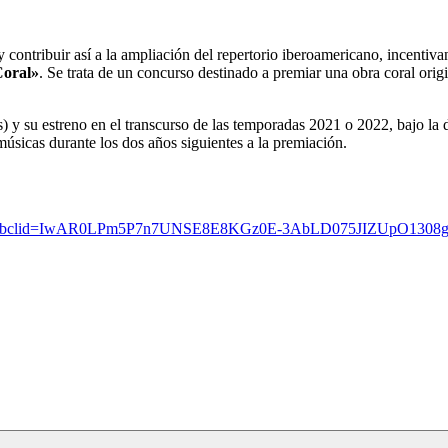
y contribuir así a la ampliación del repertorio iberoamericano, incent
Coral»
. Se trata de un concurso destinado a premiar una obra coral orig
) y su estreno en el transcurso de las temporadas 2021 o 2022, bajo la 
músicas durante los dos años siguientes a la premiación.
torias/?fbclid=IwAR0LPm5P7n7UNSE8E8KGz0E-3AbLD075JIZUpO13