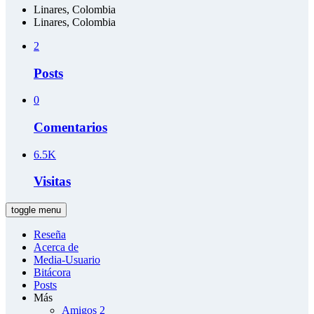
Linares, Colombia
Linares, Colombia
2
Posts
0
Comentarios
6.5K
Visitas
toggle menu
Reseña
Acerca de
Media-Usuario
Bitácora
Posts
Más
Amigos
2